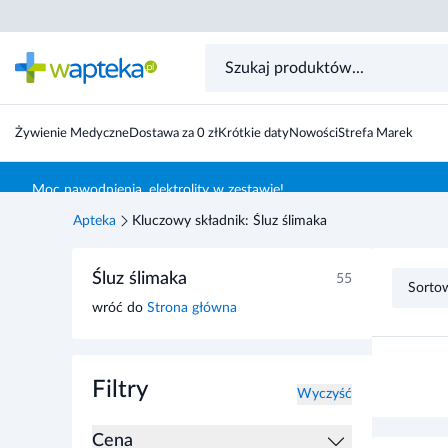
Żywienie Medyczne
Dostawa za 0 zł
Krótkie daty
Nowości
Strefa Marek
Skocz do treści głównej
Moc nawodnienia, elektrolity w zestawie!
Apteka
Kluczowy składnik: Śluz ślimaka
Przejdź do listy produktów
Śluz ślimaka
55
Sorto
wróć do
Strona główna
Filtry
Wyczyść
Cena