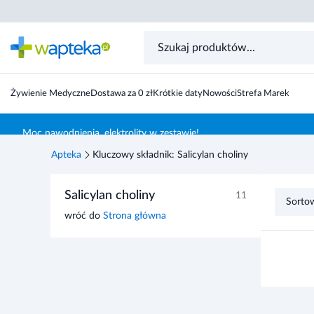
Żywienie Medyczne
Dostawa za 0 zł
Krótkie daty
Nowości
Strefa Marek
Skocz do treści głównej
Moc nawodnienia, elektrolity w zestawie!
Apteka
Kluczowy składnik: Salicylan choliny
Przejdź do listy produktów
Salicylan choliny
11
Sorto
wróć do
Strona główna