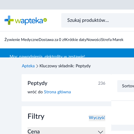
Żywienie Medyczne
Dostawa za 0 zł
Krótkie daty
Nowości
Strefa Marek
Skocz do treści głównej
Moc nawodnienia, elektrolity w zestawie!
Apteka
Kluczowy składnik: Peptydy
Przejdź do listy produktów
Peptydy
236
Sorto
wróć do
Strona główna
Filtry
Wyczyść
Cena