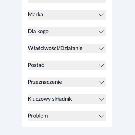
Marka
Dla kogo
Właściwości/Działanie
Postać
Przeznaczenie
wspomagające prawidłowe funkcjonowanie organizmu
Kluczowy składnik
Problem