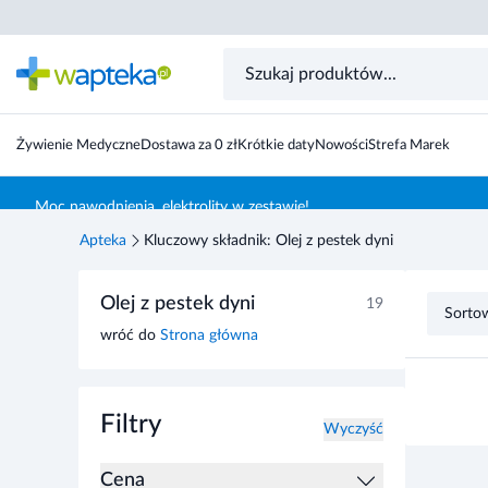
Żywienie Medyczne
Dostawa za 0 zł
Krótkie daty
Nowości
Strefa Marek
Skocz do treści głównej
Moc nawodnienia, elektrolity w zestawie!
Apteka
Kluczowy składnik: Olej z pestek dyni
Przejdź do listy produktów
Olej z pestek dyni
19
Sorto
wróć do
Strona główna
Filtry
Wyczyść
Cena