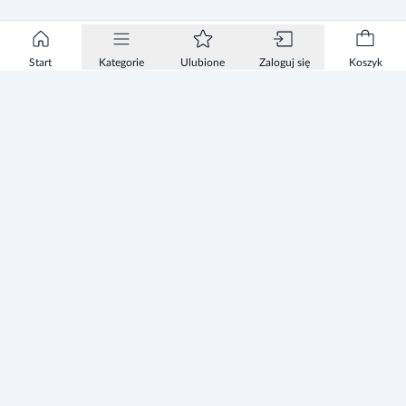
Start
Kategorie
Ulubione
Zaloguj się
Koszyk
Informacje
Zezwolenie
Regulamin Sklepu
Polityka Prywatności sklepu
Zużyty sprzęt elektryczny i elektroniczny