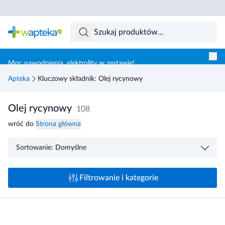
Skocz do treści głównej
Moc nawodnienia, elektrolity w zestawie!
Apteka
Kluczowy składnik: Olej rycynowy
Olej rycynowy
108
wróć do
Strona główna
Sortowanie: Domyślne
Filtrowanie i kategorie