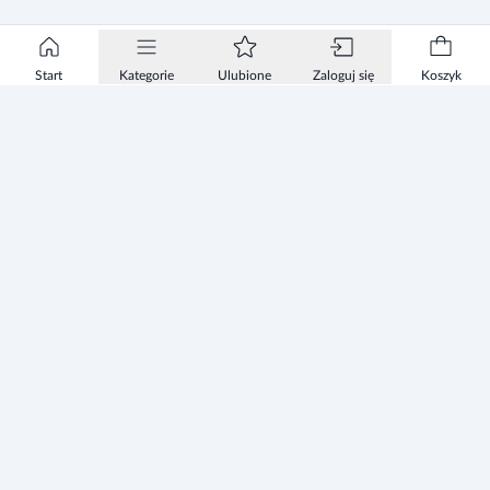
Start
Kategorie
Ulubione
Zaloguj się
Koszyk
Informacje
Zezwolenie
Regulamin Sklepu
Polityka Prywatności sklepu
Zużyty sprzęt elektryczny i elektroniczny