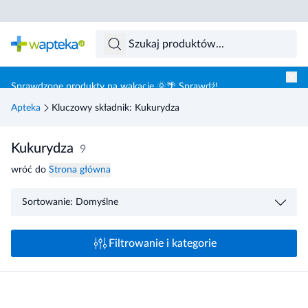
Skocz do treści głównej
Sprawdzone produkty na wakacje 🌞🌴 Sprawdź!
Apteka
Kluczowy składnik: Kukurydza
Kukurydza
9
wróć do
Strona główna
Sortowanie: Domyślne
Filtrowanie i kategorie