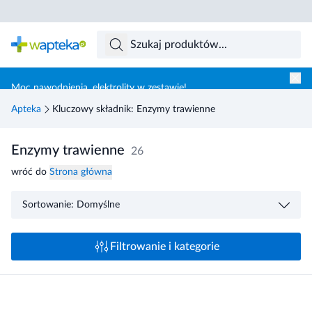
Skocz do treści głównej
Moc nawodnienia, elektrolity w zestawie!
Apteka
Kluczowy składnik: Enzymy trawienne
Enzymy trawienne
26
wróć do
Strona główna
Sortowanie: Domyślne
Filtrowanie i kategorie