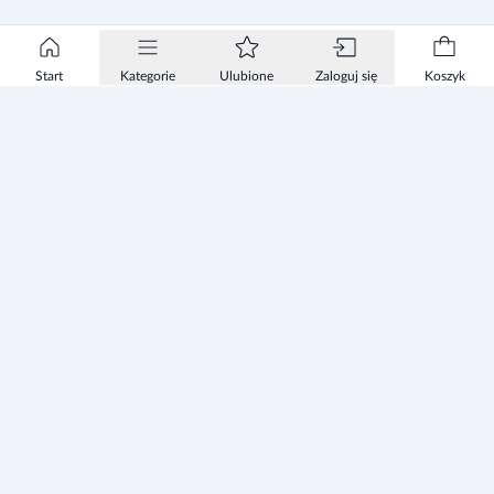
Start
Kategorie
Ulubione
Zaloguj się
Koszyk
Informacje
Zezwolenie
Regulamin Sklepu
Polityka Prywatności sklepu
Zużyty sprzęt elektryczny i elektroniczny