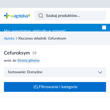
Skocz do treści głównej
Moc nawodnienia, elektrolity w zestawie!
Apteka
Kluczowy składnik: Cefuroksym
Cefuroksym
59
wróć do
Strona główna
Sortowanie: Domyślne
Filtrowanie i kategorie