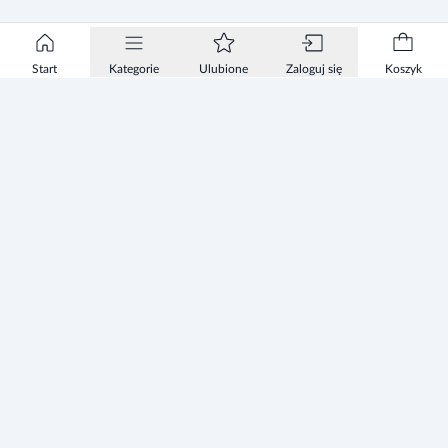
Start
Kategorie
Ulubione
Zaloguj się
Koszyk
Informacje
Zezwolenie
Regulamin Sklepu
Polityka Prywatności sklepu
Zużyty sprzęt elektryczny i elektroniczny