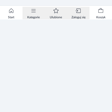
Start
Kategorie
Ulubione
Zaloguj się
Koszyk
Informacje
Zezwolenie
Regulamin Sklepu
Polityka Prywatności sklepu
Zużyty sprzęt elektryczny i elektroniczny