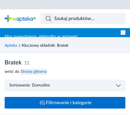
Skocz do treści głównej
Moc nawodnienia, elektrolity w zestawie!
Apteka
Kluczowy składnik: Bratek
Bratek
12
wróć do
Strona główna
Sortowanie: Domyślne
Filtrowanie i kategorie