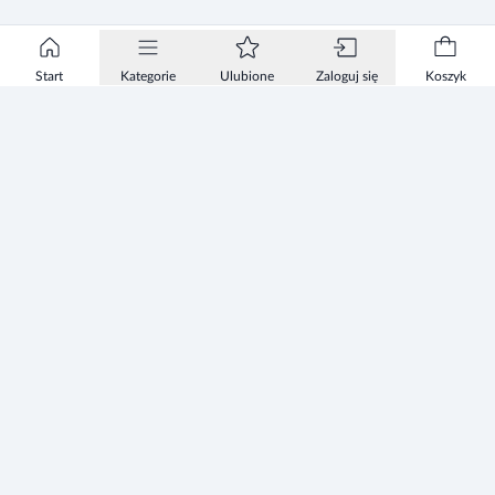
Start
Kategorie
Ulubione
Zaloguj się
Koszyk
Informacje
Zezwolenie
Regulamin Sklepu
Polityka Prywatności sklepu
Zużyty sprzęt elektryczny i elektroniczny