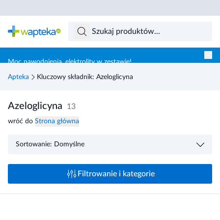
Skocz do treści głównej
Moc nawodnienia, elektrolity w zestawie!
Apteka
Kluczowy składnik: Azeloglicyna
Azeloglicyna
13
wróć do
Strona główna
Sortowanie: Domyślne
Filtrowanie i kategorie