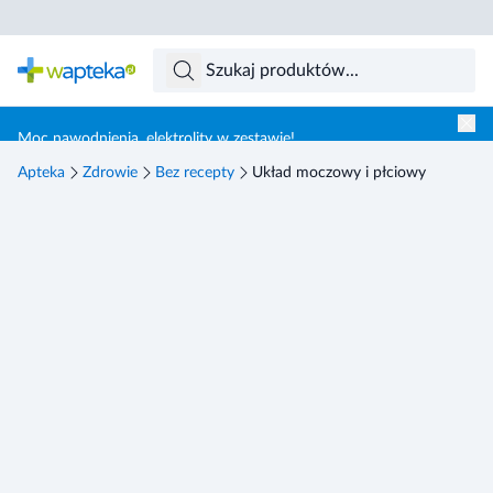
Skocz do treści głównej
Moc nawodnienia, elektrolity w zestawie!
Apteka
Zdrowie
Bez recepty
Układ moczowy i płciowy