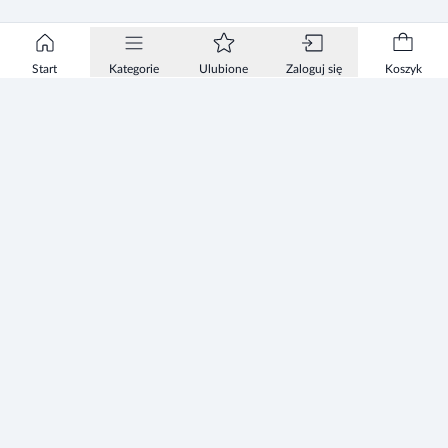
Start
Kategorie
Ulubione
Zaloguj się
Koszyk
Informacje
Zezwolenie
Regulamin Sklepu
Polityka Prywatności sklepu
Zużyty sprzęt elektryczny i elektroniczny