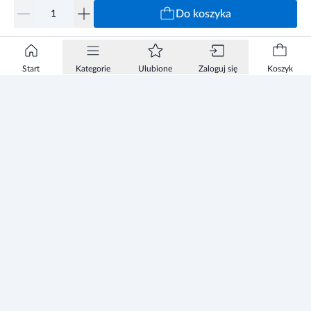
Do koszyka
Start
Kategorie
Ulubione
Zaloguj się
Koszyk
Informacje
Zezwolenie
Regulamin Sklepu
Polityka Prywatności sklepu