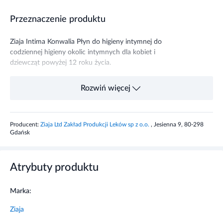
Przeznaczenie produktu
Ziaja Intima Konwalia Płyn do higieny intymnej do
codziennej higieny okolic intymnych dla kobiet i
dziewcząt powyżej 12 roku życia.
Stosowanie produktu
Rozwiń więcej
Stosować do mycia niewielką ilość płynu, następnie
dokładnie spłukać.
Producent:
Ziaja Ltd Zakład Produkcji Leków sp z o.o.
, Jesienna 9, 80-298
Gdańsk
Informacje o bezpieczeństwie
Do mycia stosować niewielką ilość płynu, następnie
Atrybuty produktu
dokładnie spłukać. Produkt przeznaczony do użytku
zewnętrznego.
Marka:
Ziaja