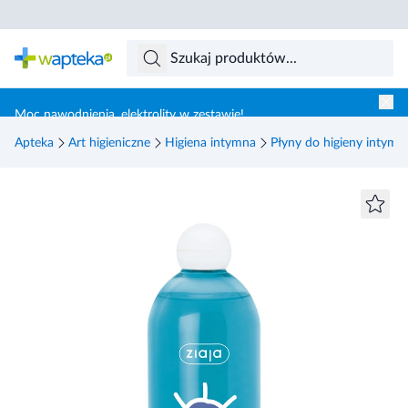
Skocz do treści głównej
Moc nawodnienia, elektrolity w zestawie!
Apteka
Art higieniczne
Higiena intymna
Płyny do higieny intymn