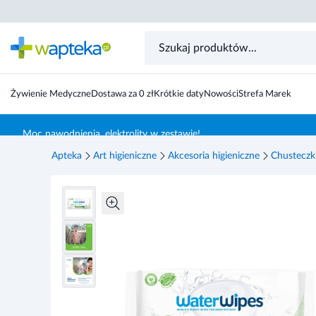
WaterWipes Hydrating Clean, Chusteczki nawilżane dla 
Żywienie Medyczne
Dostawa za 0 zł
Krótkie daty
Nowości
Strefa Marek
Skocz do treści głównej
Moc nawodnienia, elektrolity w zestawie!
Apteka
Art higieniczne
Akcesoria higieniczne
Chusteczk