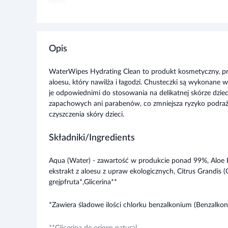
Opis
WaterWipes Hydrating Clean to produkt kosmetyczny, prze
aloesu, który nawilża i łagodzi. Chusteczki są wykonane 
je odpowiednimi do stosowania na delikatnej skórze dziec
zapachowych ani parabenów, co zmniejsza ryzyko podrażni
czyszczenia skóry dzieci.
Składniki/Ingredients
Aqua (Water) - zawartość w produkcie ponad 99%, Aloe Ba
ekstrakt z aloesu z upraw ekologicznych, Citrus Grandis (G
grejpfruta*,Glicerina**
*Zawiera śladowe ilości chlorku benzalkonium (Benzalkon
**Glicerina de origen natural.
Przeznaczenie produktu
Rozwiń więce