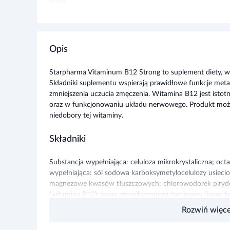
Opis
Starpharma Vitaminum B12 Strong to suplement diety, w
Składniki suplementu wspierają prawidłowe funkcje metab
zmniejszenia uczucia zmęczenia. Witamina B12 jest isto
oraz w funkcjonowaniu układu nerwowego. Produkt może
niedobory tej witaminy.
Składniki
Substancja wypełniająca: celuloza mikrokrystaliczna; octa
wypełniająca: sól sodowa karboksymetylocelulozy usiecio
magnezowe kwasów tłuszczowych; chlorowodorek pirydo
(witamina B12); kwas pteroilomonoglutaminowy (kwas fo
Rozwiń więce
Zalecane dzienne spożycie
Spożywać 1 tabletkę dziennie popijając wodą.
Producent:
Starpharma Sp. z.o.o.
, ul. Stawki 2, 00-193 Warszawa