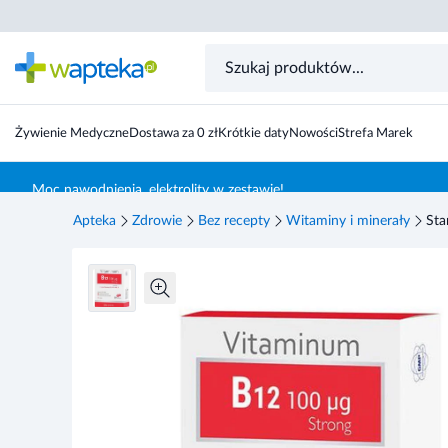
Starpharma Vitaminum B12 Strong 100 µg 30 tabletek
Żywienie Medyczne
Dostawa za 0 zł
Krótkie daty
Nowości
Strefa Marek
Skocz do treści głównej
Moc nawodnienia, elektrolity w zestawie!
Apteka
Zdrowie
Bez recepty
Witaminy i minerały
Sta