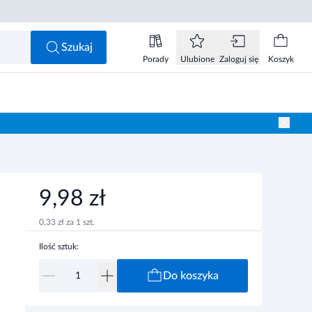
9,98 zł
Do koszyka
Szukaj
Porady
Ulubione
Zaloguj się
Koszyk
9,98 zł
0,33 zł za 1 szt.
Ilość sztuk:
Do koszyka