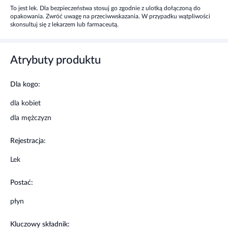
To jest lek. Dla bezpieczeństwa stosuj go zgodnie z ulotką dołączoną do
Wskazania
opakowania. Zwróć uwagę na przeciwwskazania. W przypadku wątpliwości
skonsultuj się z lekarzem lub farmaceutą.
Stany zapalne błon śluzowych jamy ustnej, dziąseł i
gardła, np. w przebiegu infekcji.
Atrybuty produktu
Działania niepożądane
Dla kogo:
Jak każdy lek, lek ten może powodować działania
dla kobiet
niepożądane, chociaż nie u każdego one wystąpią.
dla mężczyzn
Ostrzeżenia i środki ostrożności
Rejestracja:
Przed użyciem zapoznaj się z ulotką, która zawiera
Lek
wskazania, przeciwwskazania, dane dotyczące działań
niepożądanych i dawkowanie oraz informacje
Postać:
dotyczące stosowania produktu leczniczego, bądź
skonsultuj się z lekarzem lub farmaceutą.
płyn
Stosowanie innych leków
Kluczowy składnik: