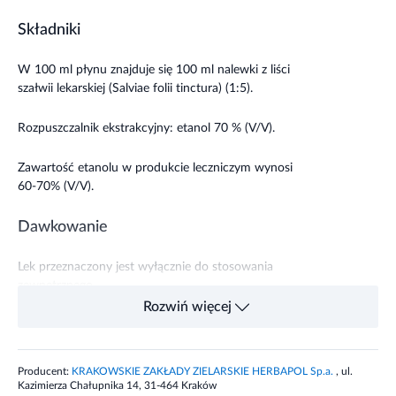
Składniki
W 100 ml płynu znajduje się 100 ml nalewki z liści
szałwii lekarskiej (Salviae folii tinctura) (1:5).
Rozpuszczalnik ekstrakcyjny: etanol 70 % (V/V).
Zawartość etanolu w produkcie leczniczym wynosi
60-70% (V/V).
Dawkowanie
Lek przeznaczony jest wyłącznie do stosowania
zewnętrznego.
Rozwiń więcej
Jeżeli lekarz nie zaleci inaczej:
Dorośli -
5-10 ml preparatu
rozcieńczyć w 1 szklance
Producent:
KRAKOWSKIE ZAKŁADY ZIELARSKIE HERBAPOL Sp.a.
, ul.
świeżo przegotowanej i ostudzonej wody, nie wypijać
Kazimierza Chałupnika 14, 31-464 Kraków