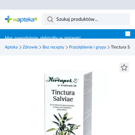
Skocz do treści głównej
Moc nawodnienia, elektrolity w zestawie!
Apteka
Zdrowie
Bez recepty
Przeziębienie i grypa
Tinctura Sal