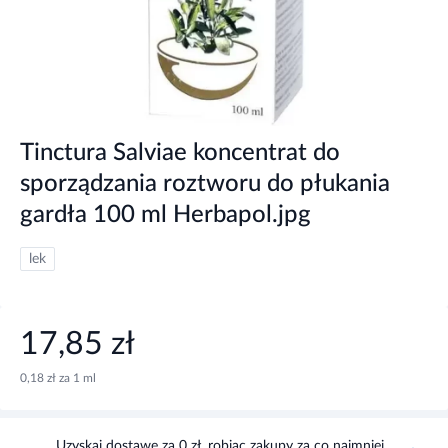
Tinctura Salviae koncentrat do
sporządzania roztworu do płukania
gardła 100 ml Herbapol.jpg
lek
17,85 zł
0,18 zł za 1 ml
Uzyskaj dostawę za 0 zł, robiąc zakupy za co najmniej