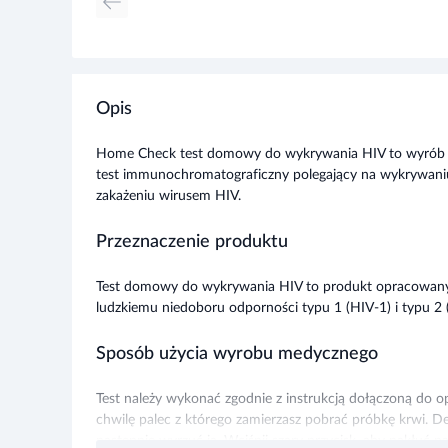
Opis
Home Check test domowy do wykrywania HIV to wyrób 
test immunochromatograficzny polegający na wykrywaniu
zakażeniu wirusem HIV.
Przeznaczenie produktu
Test domowy do wykrywania HIV to produkt opracowany 
ludzkiemu niedoboru odporności typu 1 (HIV-1) i typu 2 
Sposób użycia wyrobu medycznego
Test należy wykonać zgodnie z instrukcją dołączoną do 
chwilę palec z którego zamierzasz pobrać próbkę krwi. Del
następnie wyrzuć ją. Wciśnij szary przycisk, aby nakłuć p