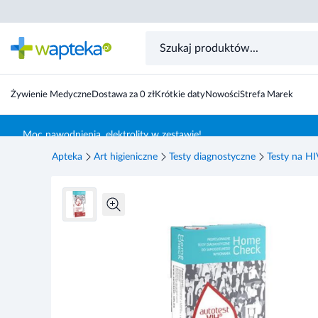
Home Check test domowy do wykrywania HIV 1 sztuka
Żywienie Medyczne
Dostawa za 0 zł
Krótkie daty
Nowości
Strefa Marek
Skocz do treści głównej
Moc nawodnienia, elektrolity w zestawie!
Apteka
Art higieniczne
Testy diagnostyczne
Testy na HI