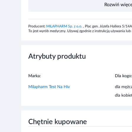
instrukcji obok wyników (w wyznaczonym miejscu). Ściśn
Rozwiń więce
krew z palca. Wypełnij probówkę krwią, dotykając opuszką
ściśnij palec i dodaj więcej krwi). Przytrzymaj test na st
całości spłynęła w pole testowe. Dodaj 4 krople płynu t
Producent:
MILAPHARM Sp. z o.o.
, Plac gen. Józefa Hallera 5/1
odczytaniem wyniku testu (nie odczytuj wyników po 20 
To jest wyrób medyczny. Używaj zgodnie z instrukcją używania lub e
Zawartość opakowania
Atrybuty produktu
Urządzenie „All in One” (test HIV do samodzielnego wyk
worek na odpady, Opatrunek samoprzylepny, Karta wsparci
testu domowego na HIV.1 sztuka
Marka:
Dla kogo
Ostrzeżenia i środki ostrożności
Milapharm Test Na Hiv
dla mężc
Od momentu ekspozycji na HIV (wniknięcia wirusa do org
dla kobie
krwi może minąć od 6 do 12 tygodni. Jest to czas, w kt
przeciwciała, które umożliwią wykrycie przez ten test. 
spowodować uzyskania wyniku fałszywie negatywnego. Dla
narażony na zakażenie wirusem HIV, zaleca się ponowne wy
Chętnie kupowane
czasu upłynęło od ostatniego ryzykownego zdarzenia. Jeśli