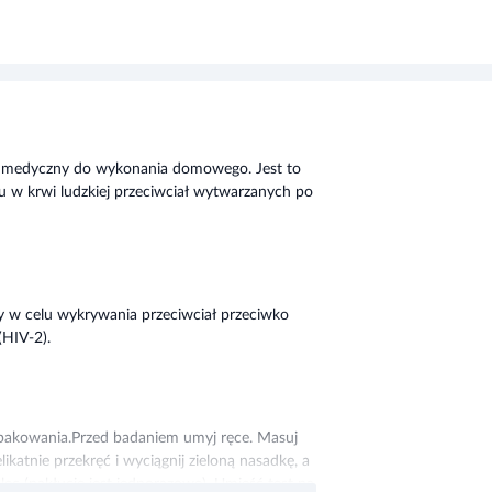
medyczny do wykonania domowego. Jest to
 w krwi ludzkiej przeciwciał wytwarzanych po
w celu wykrywania przeciwciał przeciwko
(HIV-2).
opakowania.Przed badaniem umyj ręce. Masuj
ikatnie przekręć i wyciągnij zieloną nasadkę, a
alec (nakłucie jest jednorazowe). Umieść test na