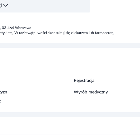
ij mocno za miejscem nakłucia, aby uzyskać
j
 końcówki probówki (jeśli nie jest ona pełna,
ole i obróć probówkę do dołka, tak, aby krew w
estowego do dołka. Odczekaj 15 minut przed
4A, 03-464 Warszawa
minutach).
tykietą. W razie wątpliwości skonsultuj się z lekarzem lub farmaceutą.
onania), Butelka z płynem testowym, Dyskretny
a, Prosta, czytelna instrukcja wykonania
:
Rejestracja:
zyzn
Wyrób medyczny
anizmu) do czasu ujawnienia się wirusa we
t
órym Twój organizm zacznie wytwarzać
Wykonanie testu w tym okresie może
tego, jeśli uważasz, że niedawno byłeś
konanie testu. Ważne jest, aby określić ile
 minęło więcej niż 3 miesiące, a test został