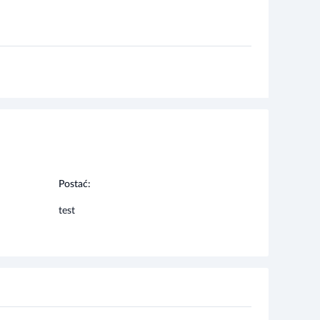
Postać:
test