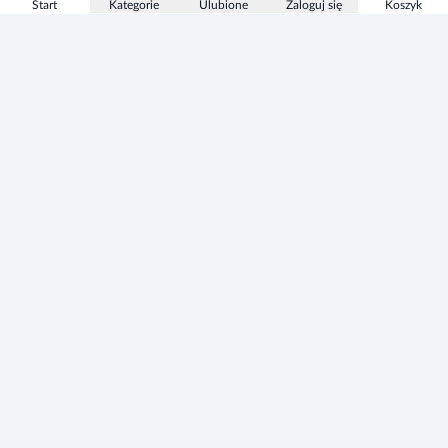
Start
Kategorie
Ulubione
Zaloguj się
Koszyk
Informacje
Zezwolenie
Regulamin Sklepu
Polityka Prywatności sklepu
Zużyty sprzęt elektryczny i elektroniczny
Mapa strony
Strefa Marek