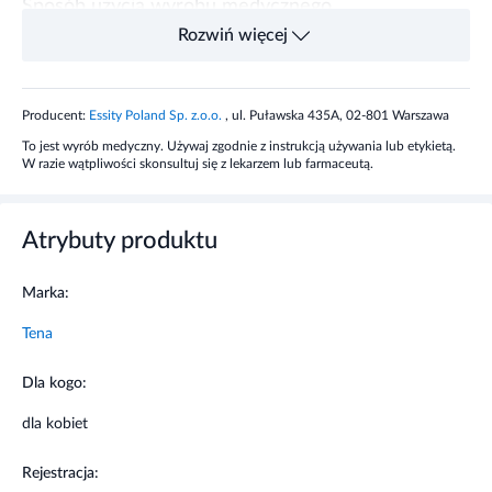
Sposób użycia wyrobu medycznego
Rozwiń więcej
Podpaskę przykleić warstwą klejącą do bielizny.
Po zużyciu popaskę należy wyrzucić do kosza.
Producent:
Essity Poland Sp. z.o.o.
, ul. Puławska 435A, 02-801 Warszawa
Zawartość opakowania
To jest wyrób medyczny. Używaj zgodnie z instrukcją używania lub etykietą.
W razie wątpliwości skonsultuj się z lekarzem lub farmaceutą.
6 sztuk
Ostrzeżenia i środki ostrożności
Atrybuty produktu
Nie należy przekraczać zalecanej dawki. Jeżeli
Marka:
dolegliwości nie ustępują po 7 dniach należy
skonsultować się z lekarzem.
Tena
Nie należy stosować produktu po upływie
terminu ważności zamieszczonego na
Dla kogo:
opakowaniu.
Nie zaleca się stosowania preparatu u dzieci.
dla kobiet
Przechowywać w miejscu niewidocznym i
niedostępnym dla dzieci.
Rejestracja:
Nie stosować u osób uczulonych na