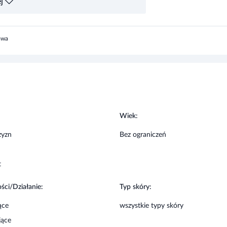
awa
emperaturze 5-30%.
:
Wiek:
zyzn
Bez ograniczeń
t
ści/Działanie:
Typ skóry:
ące
wszystkie typy skóry
jące
ające