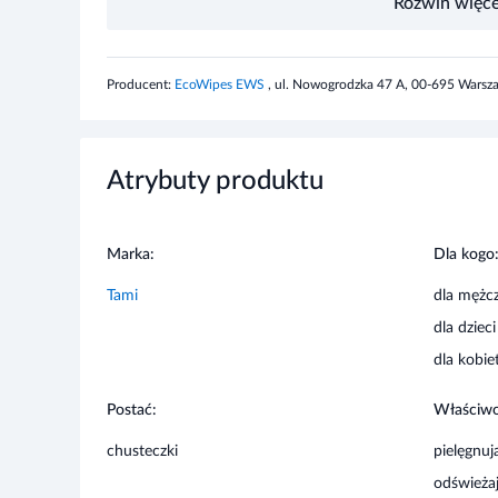
Producent:
EcoWipes EWS
, ul. Nowogrodzka 47 A, 00-695 Warsz
Informacje o bezpieczeństwie
Przechowywać poza zasięgiem dzieci. Przechowywać w t
Atrybuty produktu
Marka:
Dla kogo
Tami
dla mężc
dla dzieci
dla kobie
Postać:
Właściwo
chusteczki
pielęgnuj
odświeża
oczyszcz