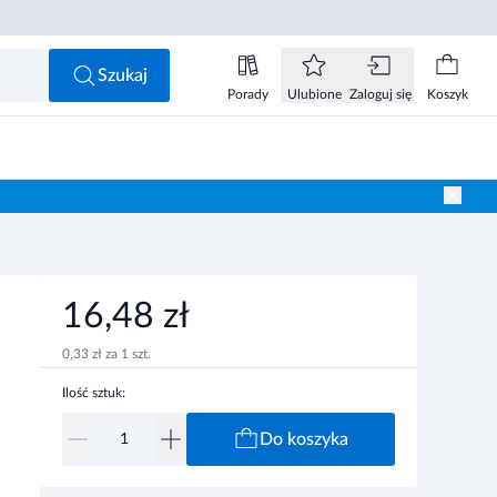
16,48 zł
Do koszyka
Szukaj
Porady
Ulubione
Zaloguj się
Koszyk
16,48 zł
0,33 zł za 1 szt.
Ilość sztuk:
Do koszyka