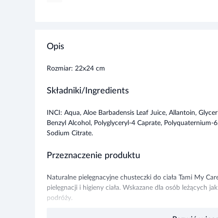
Opis
Rozmiar: 22x24 cm
Składniki/Ingredients
INCI: Aqua, Aloe Barbadensis Leaf Juice, Allantoin, Glyce
Benzyl Alcohol, Polyglyceryl-4 Caprate, Polyquaternium-6
Sodium Citrate.
Przeznaczenie produktu
Naturalne pielęgnacyjne chusteczki do ciała Tami My Car
pielęgnacji i higieny ciała. Wskazane dla osób leżących j
podróży.
Rozwiń więce
Stosowanie produktu
Przecierać skórę wymagającą odświeżenia.