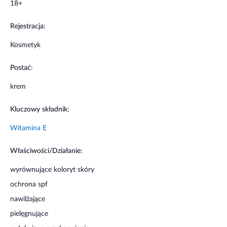
18+
twarz i szyję. W przypadku ekspozycji na słońce należy
pamiętać o częstym ponawianiu aplikacji.
Rejestracja:
Informacje o bezpieczeństwie
Kosmetyk
Nie stosować w przypadku uczulenia na którykolwiek składnik
Postać:
produktu. Przechowywać w sposób niedostępny dla dzieci.
krem
Kluczowy składnik:
Witamina E
Właściwości/Działanie:
wyrównujące koloryt skóry
ochrona spf
nawilżające
pielęgnujące