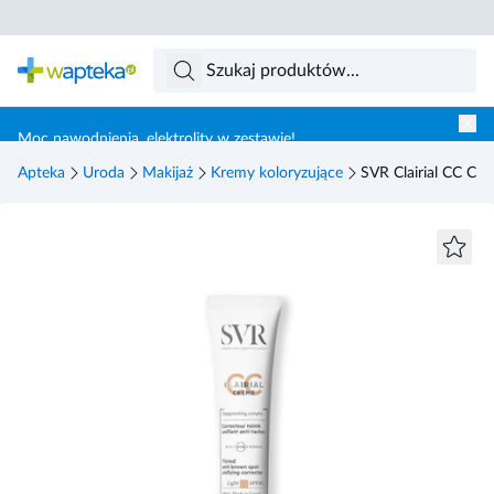
Skocz do treści głównej
Moc nawodnienia, elektrolity w zestawie!
Apteka
Uroda
Makijaż
Kremy koloryzujące
SVR Clairial CC Cr