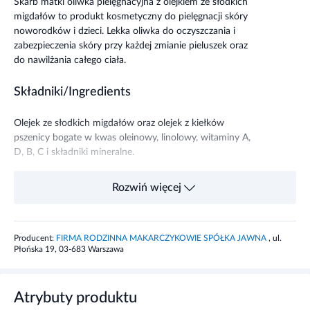
Skarb matki oliwka pielęgnacyjna z olejkiem ze słodkich
migdałów to produkt kosmetyczny do pielęgnacji skóry
noworodków i dzieci. Lekka oliwka do oczyszczania i
zabezpieczenia skóry przy każdej zmianie pieluszek oraz
do nawilżania całego ciała.
Składniki/Ingredients
Olejek ze słodkich migdałów oraz olejek z kiełków
pszenicy bogate w kwas oleinowy, linolowy, witaminy A,
D, B, C i składniki mineralne.
Przeznaczenie produktu
Rozwiń więcej
Skarb Matki Oliwka z olejkiem migdałów dla niemowląt i
dzieci do pielęgnacji delikatnej skóry od pierwszych dni
Producent:
FIRMA RODZINNA MAKARCZYKOWIE SPÓŁKA JAWNA
, ul.
życia. Wskazana szczególnie do pielęgnacji skóry suchej,
Płońska 19, 03-683 Warszawa
skłonnej do podrażnień i odparzeń.
Właściwości produktu
Atrybuty produktu