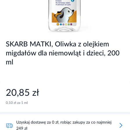
SKARB MATKI, Oliwka z olejkiem
migdałów dla niemowląt i dzieci, 200
ml
20,85 zł
0,10 zł za 1 ml
Uzyskaj dostawę za 0 zł, robiąc zakupy za co najmniej
249 zł