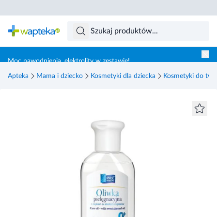
Skocz do treści głównej
Moc nawodnienia, elektrolity w zestawie!
Apteka
Mama i dziecko
Kosmetyki dla dziecka
Kosmetyki do twar