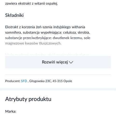
zawiera ekstrakt z witanii ospałej.
Składniki
Ekstrakt z korzenia żeń-szenia indyjskiego withania
somnifera, substancja wypełniająca: celuloza,
skrobia
,
substancje przeciwzbrylające: dwutlenek krzemu, sole
magnezowe kwasów tłuszczowych.
Może zawierać pochodne: zbóż zawierających gluten,
soi, mleka, jaj.
Rozwiń więcej
Składnik
1/2 tabletki
Producent:
SFD
, Głogowska 23C, 45-315 Opole
Ekstrakt z żeń-szenia
400 mg
indyjskiego
Atrybuty produktu
- w tym witanolidy6 mg
- w tym
witanolidy6 mg
Marka: