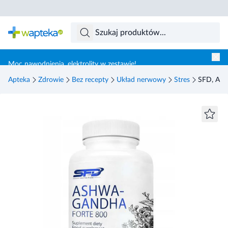
Skocz do treści głównej
Moc nawodnienia, elektrolity w zestawie!
Apteka
Zdrowie
Bez recepty
Układ nerwowy
Stres
SFD, Ashw