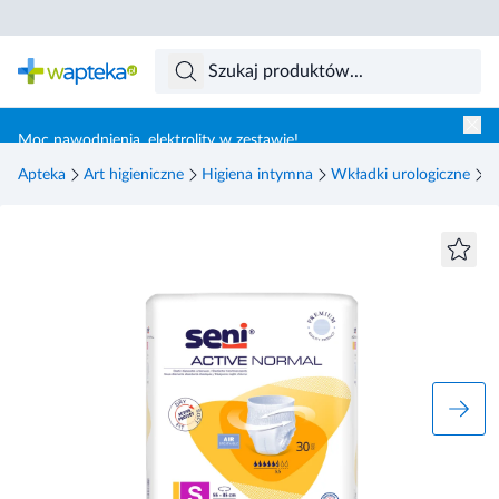
Skocz do treści głównej
Moc nawodnienia, elektrolity w zestawie!
Apteka
Art higieniczne
Higiena intymna
Wkładki urologiczne
S