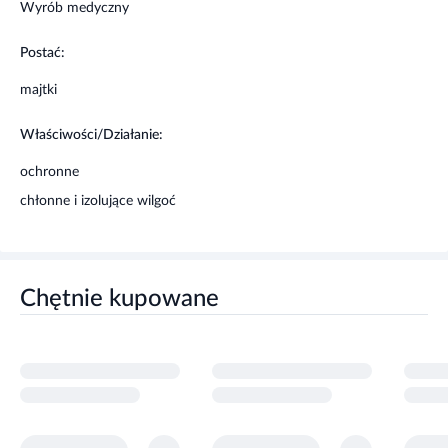
temperaturze pokojowej (15 - 25°C) w sposób niedostępny
Wyrób medyczny
dla małych dzieci.
Postać:
majtki
Właściwości/Działanie:
ochronne
chłonne i izolujące wilgoć
Chętnie kupowane