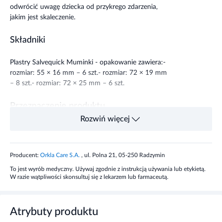
odwrócić uwagę dziecka od przykrego zdarzenia,
jakim jest skaleczenie.
Składniki
Plastry Salvequick Muminki - opakowanie zawiera:
-
rozmiar: 55 × 16 mm – 6 szt.
- rozmiar: 72 × 19 mm
– 8 szt.
- rozmiar: 72 × 25 mm – 6 szt.
Przeznaczenie produktu
Rozwiń więcej
Salvequick Muminki Plastry odporne na wodę i brud
różne rozmiary to wyrób medyczny przeznaczony
do opatrywania ran i skaleczeń u aktywnych dzieci.
Producent:
Orkla Care S.A.
, ul. Polna 21, 05-250 Radzymin
To jest wyrób medyczny. Używaj zgodnie z instrukcją używania lub etykietą.
Sposób użycia wyrobu medycznego
W razie wątpliwości skonsultuj się z lekarzem lub farmaceutą.
Oczyść ranę i upewnij się, że nie jest zainfekowana.
Następnie przyklej plaster o odpowiednim rozmiarze.
Atrybuty produktu
Plaster zmieniaj codziennie.