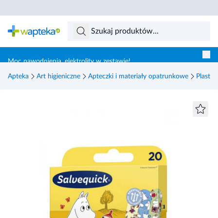
Skocz do treści głównej
Moc nawodnienia, elektrolity w zestawie!
Apteka
Art higieniczne
Apteczki i materiały opatrunkowe
Plastry 