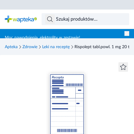
Skocz do treści głównej
Moc nawodnienia, elektrolity w zestawie!
Apteka
Zdrowie
Leki na receptę
Rispolept tabl.powl. 1 mg 20 tabl.