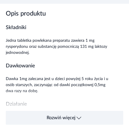
Opis produktu
Składniki
Jedna
tabletka powlekana preparatu zawiera
1 mg
rysperydonu oraz substancję pomocniczą
131 mg laktozy
jednowodnej.
Dawkowanie
Dawka 1mg zalecana jest u dzieci powyżej 5 roku życia i u
osób starszych, zaczynając od dawki początkowej 0,5mg
dwa razy na dobę.
Działanie
Rispolept wykazuje działanie terapeutyczne pod kątem
Rozwiń więcej
objawów negatywnych schizofrenii oraz objawów zaburzeń