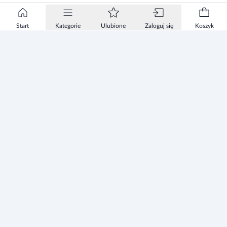
Start
Kategorie
Ulubione
Zaloguj się
Koszyk
Informacje
Zezwolenie
Regulamin Sklepu
Polityka Prywatności sklepu
Zużyty sprzęt elektryczny i elektroniczny