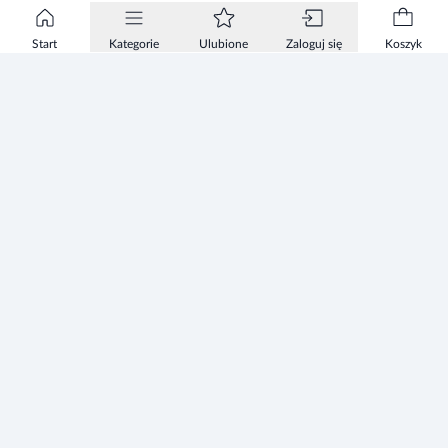
Start
Kategorie
Ulubione
Zaloguj się
Koszyk
Informacje
Zezwolenie
Regulamin Sklepu
Polityka Prywatności sklepu
Zużyty sprzęt elektryczny i elektroniczny
Mapa strony