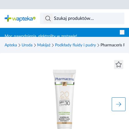
Skocz do treści głównej
Moc nawodnienia, elektrolity w zestawie!
Apteka
Uroda
Makijaż
Podkłady fluidy i pudry
Pharmaceris F m