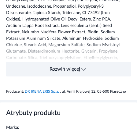
Dibutyl Adipate, C13-15 Alkane, Butylene Glycol, Zinc Oxide,
Undecane, Isododecane, Propanediol, Polyglyceryl-3
Diisostearate, Tapioca Starch, Tridecane, CI 77492 (Iron
Oxides), Hydrogenated Olive Oil Decyl Esters, Zinc PCA,
Arctium Lappa Root Extract, Lens esculenta (Lentil) Seed
Extract, Nelumbo Nucifera Flower Extract, Biotin, Sodium
Potassium Aluminum Silicate, Aluminum Hydroxide, Sodium
Chloride, Stearic Acid, Magnesium Sulfate, Sodium Myristoyl
Glutamate, Disteardimonium Hectorite, Glycerin, Propylene
Carbonate, Silica, Triethoxycaprylylsilane, Ethylhexylglycerin,
Citric Acid, Nymphaea Caerulea Flower Extract, Tocopherol,
Rozwiń więcej
Phenoxyethanol, Sodium Benzoate, Potassium Sorbate,
Parfum (Fragrance), Mica, CI 77491 (Iron Oxides), CI 77499
(Iron Oxides).
Producent:
DR IRENA ERIS Sp.a.
, ul. Armii Krajowej 12, 05-500 Piaseczno
Przeznaczenie produktu
Pharmaceris F Mineralny dermo-fluid matujący Natural 20 to
Atrybuty produktu
kosmetyk do codziennego makijażu, wskazany dla cery
normalnej, mieszanej i tłustej, skłonnej do nadmiernego
Marka:
błyszczenia. Rekomendowany dla osób poszukujących