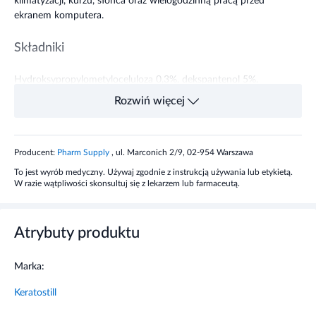
klimatyzacji, kurzu, słońca oraz wielogodzinną pracą przed
ekranem komputera.
Składniki
Hydroksypropylometyloceluloza 0,3%, dekspantenol 5%,
wersenian disodowy, sodu fosforan dwuzasadowy, potasu
Rozwiń więcej
fosforan jednozasadowy, woda oczyszczana.
Przeznaczenie produktu
Producent:
Pharm Supply
, ul. Marconich 2/9, 02-954 Warszawa
To jest wyrób medyczny. Używaj zgodnie z instrukcją używania lub etykietą.
KeratoStill SINE jest przeznaczony do nawilżania, osłaniania i
W razie wątpliwości skonsultuj się z lekarzem lub farmaceutą.
łagodzenia podrażnionych oczu. Sprawdzi się u osób
odczuwających dyskomfort związany z przesuszeniem,
zmęczeniem oczu, długotrwałą pracą przy komputerze oraz
Atrybuty produktu
ekspozycją na niekorzystne warunki środowiskowe, takie jak
suche powietrze, klimatyzacja, kurz czy słońce.
Marka:
Sposób użycia wyrobu medycznego
Keratostill
Wkraplać 1-2 krople wyrobu