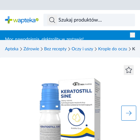
Skocz do treści głównej
Moc nawodnienia, elektrolity w zestawie!
Apteka
Zdrowie
Bez recepty
Oczy i uszy
Krople do oczu
Kera