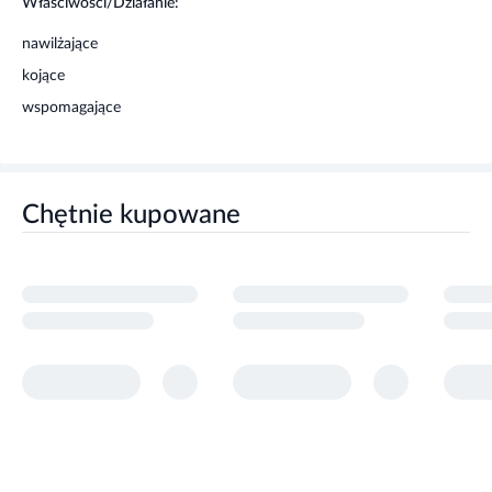
Nie stosować po upływie daty ważności oznaczonej
Właściwości/Działanie:
symbolem EXP na pudełku i etykiecie.
nawilżające
Należy stosować nie dłużej niż 8 tygodni po pierwszym
otwarciu opakowania. Po tym czasie otwarte opakowanie
kojące
należy wyrzucić.
wspomagające
Przechowywać w temperaturze pokojowej.
Przechowywać w miejscu niewidocznym i niedostępnym dla
dzieci.
Chętnie kupowane