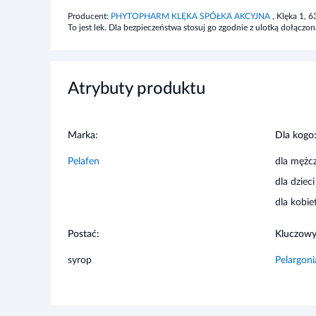
korzenia pelargonii) lub na którąkolwiek substancję pomo
Producent:
PHYTOPHARM KLĘKA SPÓŁKA AKCYJNA
, Klęka 1,
To jest lek. Dla bezpieczeństwa stosuj go zgodnie z ulotką dołąc
Działania niepożądane
Jak każdy lek, lek ten może powodować działania niepożą
Atrybuty produktu
Ostrzeżenia i środki ostrożności
Marka:
Dla kogo
Przed użyciem zapoznaj się z ulotką, która zawiera wskaz
niepożądanych i dawkowanie oraz informacje dotyczące 
Pelafen
dla mężc
skonsultuj się z lekarzem lub farmaceutą.
dla dzieci
Stosowanie innych leków
dla kobie
Należy powiedzieć lekarzowi lub farmaceucie o wszystki
Postać:
Kluczowy
obecnie lub ostatnio, a także o lekach, które pacjent pla
syrop
Pelargoni