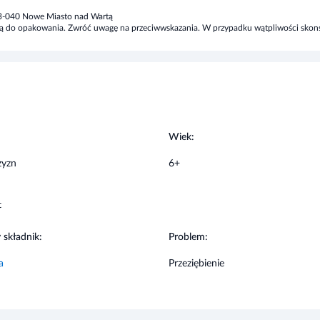
cniczą.
 63-040 Nowe Miasto nad Wartą
zoną do opakowania. Zwróć uwagę na przeciwwskazania. W przypadku wątpliwości skonsu
dane, chociaż nie u każdego one wystąpią.
:
Wiek:
ania, przeciwwskazania, dane dotyczące działań
stosowania produktu leczniczego, bądź
zyzn
6+
t
ch lekach przyjmowanych przez pacjenta
 składnik:
Problem:
nuje stosować.
a
Przeziębienie