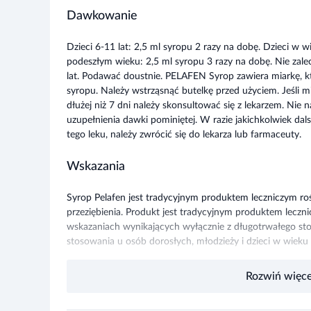
Dawkowanie
Dzieci 6-11 lat: 2,5 ml syropu 2 razy na dobę. Dzieci w w
podeszłym wieku: 2,5 ml syropu 3 razy na dobę. Nie zalec
lat. Podawać doustnie. PELAFEN Syrop zawiera miarkę, kt
syropu. Należy wstrząsnąć butelkę przed użyciem. Jeśli 
dłużej niż 7 dni należy skonsultować się z lekarzem. Nie
uzupełnienia dawki pominiętej. W razie jakichkolwiek da
tego leku, należy zwrócić się do lekarza lub farmaceuty.
Wskazania
Syrop Pelafen jest tradycyjnym produktem leczniczym 
przeziębienia. Produkt jest tradycyjnym produktem lecz
wskazaniach wynikających wyłącznie z długotrwałego sto
stosowania u osób dorosłych, młodzieży i dzieci w wieku 
Kiedy nie stosować leku
Rozwiń więce
Lek Pelafen® nie powinien być stosowany w przypadku: n