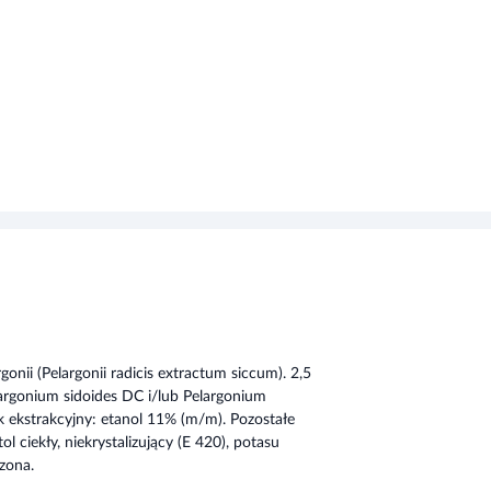
onii (Pelargonii radicis extractum siccum). 2,5
argonium sidoides DC i/lub Pelargonium
nik ekstrakcyjny: etanol 11% (m/m). Pozostałe
tol ciekły, niekrystalizujący (E 420), potasu
zona.