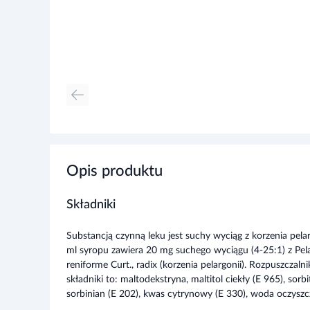
Opis produktu
Składniki
Substancją czynną leku jest suchy wyciąg z korzenia pelarg
ml syropu zawiera 20 mg suchego wyciągu (4-25:1) z Pel
reniforme Curt., radix (korzenia pelargonii). Rozpuszczal
składniki to: maltodekstryna, maltitol ciekły (E 965), sorbi
sorbinian (E 202), kwas cytrynowy (E 330), woda oczyszc