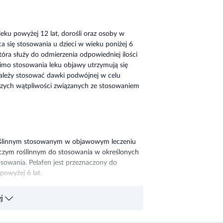
ieku powyżej 12 lat, dorośli oraz osoby w
a się stosowania u dzieci w wieku poniżej 6
óra służy do odmierzenia odpowiedniej ilości
mimo stosowania leku objawy utrzymują się
 należy stosować dawki podwójnej w celu
lszych wątpliwości związanych ze stosowaniem
roślinnym stosowanym w objawowym leczeniu
niczym roślinnym do stosowania w określonych
sowania. Pelafen jest przeznaczony do
powyżej 6 lat.
j
adwrażliwości na substancję czynną (wyciąg z