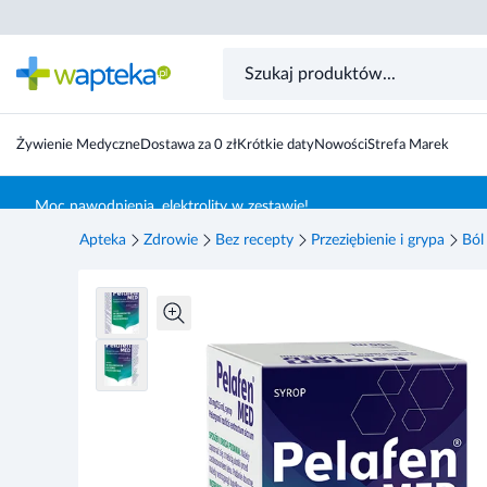
Pelafen MED, 20 mg/2,5 ml, syrop, 100 ml
Żywienie Medyczne
Dostawa za 0 zł
Krótkie daty
Nowości
Strefa Marek
Skocz do treści głównej
Moc nawodnienia, elektrolity w zestawie!
Apteka
Zdrowie
Bez recepty
Przeziębienie i grypa
Ból