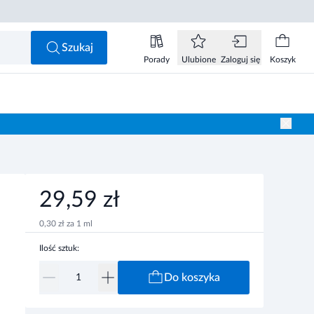
29,59 zł
Do koszyka
Szukaj
Porady
Ulubione
Zaloguj się
Koszyk
29,59 zł
0,30 zł za 1 ml
Ilość sztuk:
Do koszyka