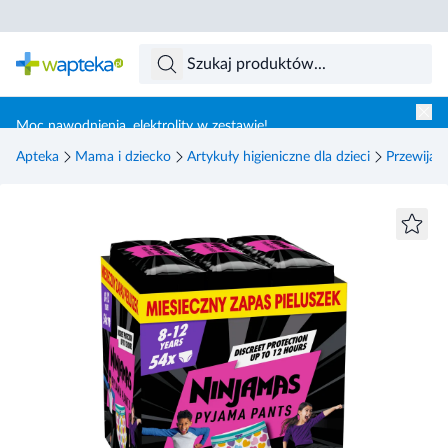
Skocz do treści głównej
Moc nawodnienia, elektrolity w zestawie!
Apteka
Mama i dziecko
Artykuły higieniczne dla dzieci
Przewijani