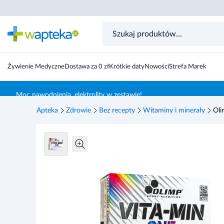
Olimp, Vita Min One, kapsułki, 60 sztuk
Żywienie Medyczne
Dostawa za 0 zł
Krótkie daty
Nowości
Strefa Marek
Skocz do treści głównej
Moc nawodnienia, elektrolity w zestawie!
Apteka
Zdrowie
Bez recepty
Witaminy i minerały
Oli