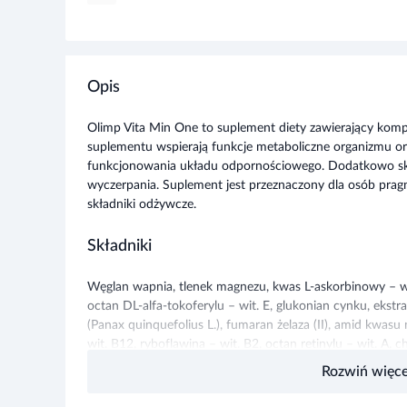
Opis
Olimp Vita Min One to suplement diety zawierający kompl
suplementu wspierają funkcje metaboliczne organizmu or
funkcjonowania układu odpornościowego. Dodatkowo skła
wyczerpania. Suplement jest przeznaczony dla osób prag
składniki odżywcze.
Składniki
Węglan wapnia, tlenek magnezu, kwas L-askorbinowy – wit
octan DL-alfa-tokoferylu – wit. E, glukonian cynku, ekstr
(Panax quinquefolius L.), fumaran żelaza (II), amid kwas
wit. B12, ryboflawina – wit. B2, octan retinylu – wit. A, 
– kwas pantotenowy, selenian (IV) sodu, glukonian miedzi 
Rozwiń więce
chlorowodorek tiaminy – tiamina (wit. B1), chlorowodore
kwas borowy, D-biotyna – biotyna, chlorek chromu (III)
foliowy, jodek potasu, substancje przeciwzbrylające – 
Producent:
Olimp
, Pustynia 84F, 39-200 Dębica
tłuszczowych; kapsułka (żelatyna, barwnik: E 172).