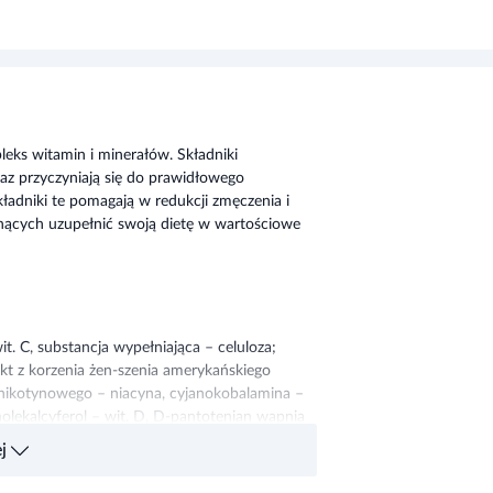
eks witamin i minerałów. Składniki
az przyczyniają się do prawidłowego
dniki te pomagają w redukcji zmęczenia i
nących uzupełnić swoją dietę w wartościowe
. C, substancja wypełniająca – celuloza;
akt z korzenia żen-szenia amerykańskiego
u nikotynowego – niacyna, cyjanokobalamina –
cholekalcyferol – wit. D, D-pantotenian wapnia
(II), monoazotan tiaminy – tiamina (wit. B1),
j
k pirydoksyny – wit. B6, glukonian manganu,
, kwas pteroilomonoglutaminowy – kwas
dwutlenek krzemu, sole magnezowe kwasów