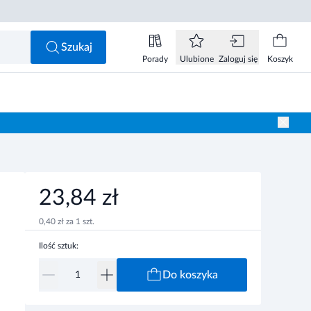
23,84 zł
Do koszyka
Szukaj
Porady
Ulubione
Zaloguj się
Koszyk
23,84 zł
0,40 zł za 1 szt.
Ilość sztuk:
Do koszyka