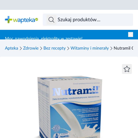
Skocz do treści głównej
Moc nawodnienia, elektrolity w zestawie!
Apteka
Zdrowie
Bez recepty
Witaminy i minerały
Nutramil Co