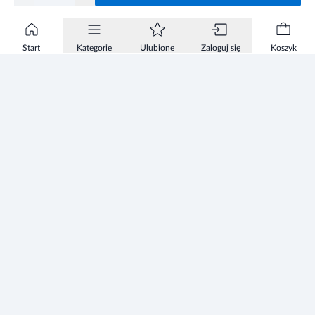
Start
Kategorie
Ulubione
Zaloguj się
Koszyk
Informacje
Zezwolenie
Regulamin Sklepu
Polityka Prywatności sklepu
Zużyty sprzęt elektryczny i elektroniczny