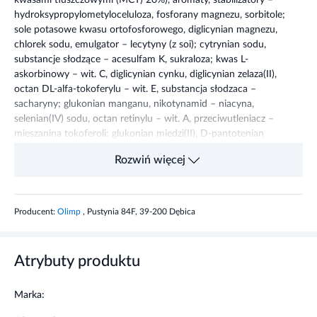
kwasami tłuszczowymi (MCT) 20%), aromaty, stabilizatory –
hydroksypropylometyloceluloza, fosforany magnezu, sorbitole;
sole potasowe kwasu ortofosforowego, diglicynian magnezu,
chlorek sodu, emulgator – lecytyny (z soi); cytrynian sodu,
substancje słodzące – acesulfam K, sukraloza; kwas L-
askorbinowy – wit. C, diglicynian cynku, diglicynian zelaza(II),
octan DL-alfa-tokoferylu – wit. E, substancja słodzaca –
sacharyny; glukonian manganu, nikotynamid – niacyna,
selenian(IV) sodu, octan retinylu – wit. A, przeciwutleniacz –
mieszanina tokoferoli; glukonian miedzi(II), D-pantotenian
wapnia – kwas pantotenowy, cholekalcyferol – wit. D,
Rozwiń więcej
cyjanokobalamina – wit. B12, chlorowodorek pirydoksyny –
wit. B6, filochinon (fitomenadion) – wit. K, ryboflawina,
monoazotan tiaminy – tiamina, kwas foliowy (kwas
pteroilomonoglutaminowy) – folian, chlorek chromu(III) i jego
Producent:
Olimp
, Pustynia 84F, 39-200 Dębica
heksahydrat, jodek potasu, molibdenian(VI) sodu, D-biotyna –
biotyna.
Atrybuty produktu
Przeznaczenie produktu
Marka:
Produkt przeznaczony do postępowania dietetycznego w