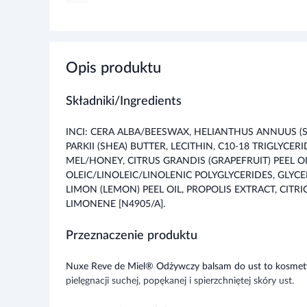
Opis produktu
Składniki/Ingredients
INCI: CERA ALBA/BEESWAX, HELIANTHUS ANNUUS 
PARKII (SHEA) BUTTER, LECITHIN, C10-18 TRIGLYCER
MEL/HONEY, CITRUS GRANDIS (GRAPEFRUIT) PEEL OI
OLEIC/LINOLEIC/LINOLENIC POLYGLYCERIDES, GLYC
LIMON (LEMON) PEEL OIL, PROPOLIS EXTRACT, CITRIC
LIMONENE [N4905/A].
Przeznaczenie produktu
Nuxe Reve de Miel® Odżywczy balsam do ust to kosmet
pielęgnacji suchej, popękanej i spierzchniętej skóry ust.
Stosowanie produktu