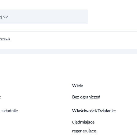
dem na suche wargi oraz na kontur ust.
j
ć intensywne działanie regenerujące nocą.
rszawa
kładnik produktu. Przechowywać w sposób
:
Wiek:
t
Bez ograniczeń
 składnik:
Właściwości/Działanie:
ujędrniające
regenerujące
odżywcze