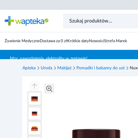
Nuxe Reve de Miel, ultraodżywczy i regenerujący balsam
Żywienie Medyczne
Dostawa za 0 zł
Krótkie daty
Nowości
Strefa Marek
Skocz do treści głównej
Moc nawodnienia, elektrolity w zestawie!
Apteka
Uroda
Makijaż
Pomadki i balsamy do ust
Nuxe