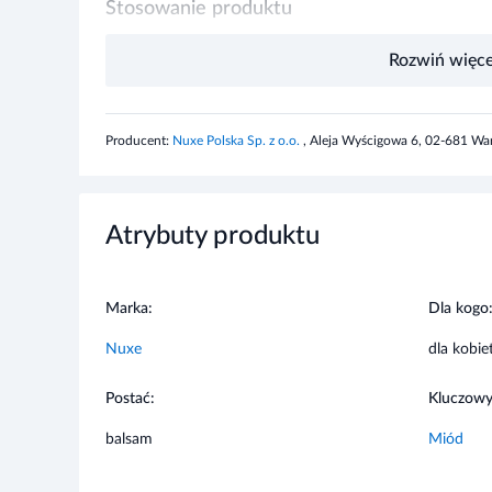
Stosuj ultraodżywczy i regenerujący balsam do ust z mio
Rozwiń więce
Wieczorem nakładaj obfitą warstwę balsamu, aby zapewni
Informacje o bezpieczeństwie
Producent:
Nuxe Polska Sp. z o.o.
, Aleja Wyścigowa 6, 02-681 Wa
Nie stosować w przypadku uczulenia na którykolwiek s
niedostępny dla dzieci.
Atrybuty produktu
Marka:
Dla kogo
Nuxe
dla kobie
Postać:
Kluczowy
balsam
Miód