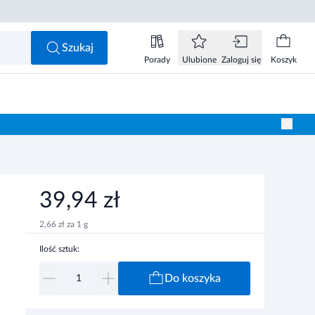
39,94 zł
Do koszyka
Szukaj
Porady
Ulubione
Zaloguj się
Koszyk
39,94 zł
2,66 zł za 1 g
Ilość sztuk:
Do koszyka