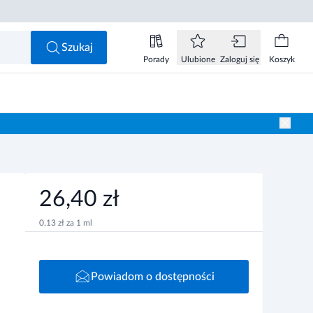
,40 zł
Powiadom o dostępności
Szukaj
Porady
Ulubione
Zaloguj się
Koszyk
26,40 zł
0,13 zł za 1 ml
Powiadom o dostępności