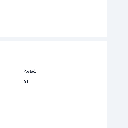
Postać:
żel