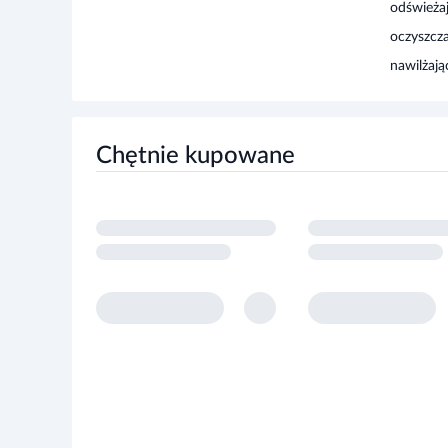
odświeża
oczyszcz
nawilżają
Chętnie kupowane