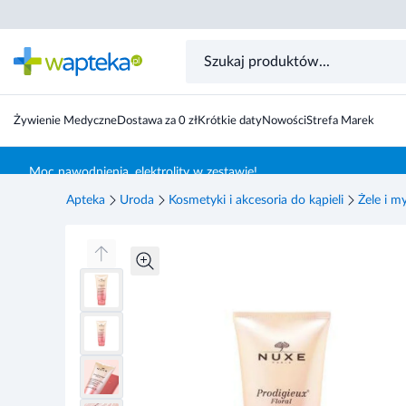
NUXE Prodigieux Floral Żel pod prysznic, 200 ml
Żywienie Medyczne
Dostawa za 0 zł
Krótkie daty
Nowości
Strefa Marek
Skocz do treści głównej
Moc nawodnienia, elektrolity w zestawie!
Apteka
Uroda
Kosmetyki i akcesoria do kąpieli
Żele i m