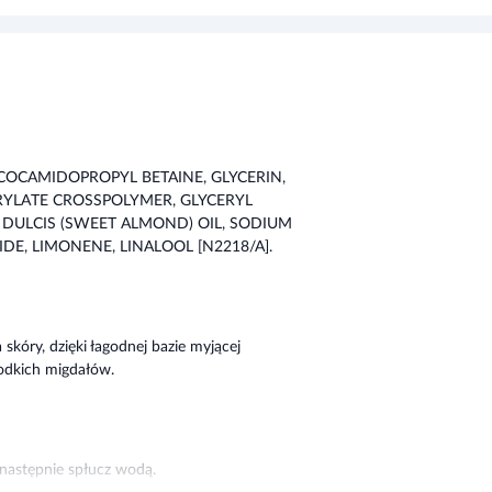
 COCAMIDOPROPYL BETAINE, GLYCERIN,
RYLATE CROSSPOLYMER, GLYCERYL
DULCIS (SWEET ALMOND) OIL, SODIUM
, LIMONENE, LINALOOL [N2218/A].
 skóry, dzięki łagodnej bazie myjącej
odkich migdałów.
 następnie spłucz wodą.