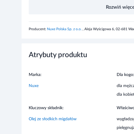
Rozwiń więce
Informacje o bezpieczeństwie
Nie stosować w przypadku uczulenia na którykolwiek s
niedostępny dla dzieci.
Producent:
Nuxe Polska Sp. z o.o.
, Aleja Wyścigowa 6, 02-681 Wa
Atrybuty produktu
Marka:
Dla kogo
Nuxe
dla mężc
dla kobie
Kluczowy składnik:
Właściwo
Olej ze słodkich migdałów
wygładza
pielęgnuj