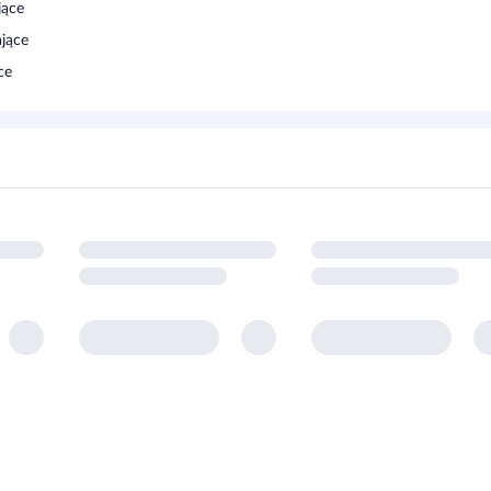
jące
ające
ce