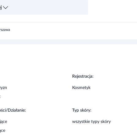
j
kładnik produktu. Przechowywać w sposób
rszawa
:
Rejestracja:
zyzn
Kosmetyk
t
ści/Działanie:
Typ skóry:
jące
wszystkie typy skóry
ące