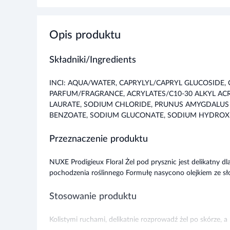
Opis produktu
Składniki/Ingredients
INCI: AQUA/WATER, CAPRYLYL/CAPRYL GLUCOSIDE,
PARFUM/FRAGRANCE, ACRYLATES/C10-30 ALKYL AC
LAURATE, SODIUM CHLORIDE, PRUNUS AMYGDALUS 
BENZOATE, SODIUM GLUCONATE, SODIUM HYDROXIDE
Przeznaczenie produktu
NUXE Prodigieux Floral Żel pod prysznic jest delikatny dla
pochodzenia roślinnego Formułę nasycono olejkiem ze sł
Stosowanie produktu
Kolistymi ruchami, delikatnie rozprowadź żel po skórze, a