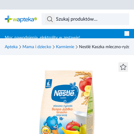
Skocz do treści głównej
Moc nawodnienia, elektrolity w zestawie!
Apteka
Mama i dziecko
Karmienie
Nestlé Kaszka mleczno-ryżowa