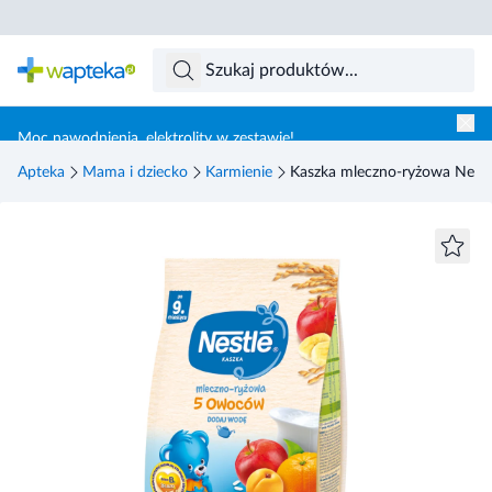
Skocz do treści głównej
Moc nawodnienia, elektrolity w zestawie!
Apteka
Mama i dziecko
Karmienie
Kaszka mleczno-ryżowa Nestl