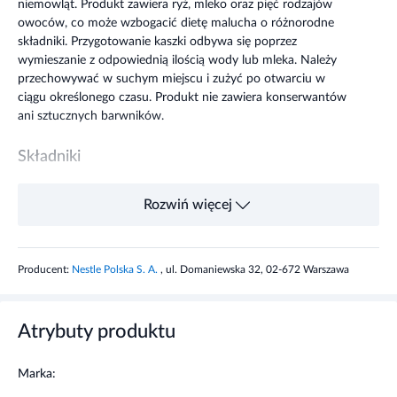
niemowląt. Produkt zawiera ryż, mleko oraz pięć rodzajów
owoców, co może wzbogacić dietę malucha o różnorodne
składniki. Przygotowanie kaszki odbywa się poprzez
wymieszanie z odpowiednią ilością wody lub mleka. Należy
przechowywać w suchym miejscu i zużyć po otwarciu w
ciągu określonego czasu. Produkt nie zawiera konserwantów
ani sztucznych barwników.
Składniki
Mąka ryżowa 46%, mleko modyfikowane 33,4%
Rozwiń więcej
[odtłuszczone mleko w proszku, oleje roślinne (olej
słonecznikowy, olej rzepakowy)], cukier, maltodekstryna,
płatki jabłka 1% (jabłko, skrobia kukurydziana,
Producent:
Nestle Polska S. A.
, ul. Domaniewska 32, 02-672 Warszawa
maltodekstryna, emulgator: lecytyny), suszona wiśnia 8% (sok
wiśniowy, skrobia kukurydziana, cukier), składniki mineralne
(węglan wapnia, fumaran żelaza (II), siarczan cynku, jodek
potasu), naturalny aromat wiśniowy, witaminy (C, niacyna, E,
Atrybuty produktu
B1, kwas pantotenowy, A, B6, K, kwas foliowy, biotyna, D),
kultury bakterii Bifidobacterium lactis.
Marka: