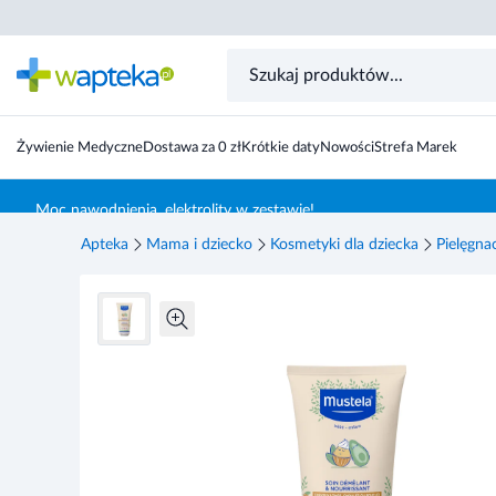
Mustela, Odżywka ułatwiająca rozczesywanie, 200 ml
Żywienie Medyczne
Dostawa za 0 zł
Krótkie daty
Nowości
Strefa Marek
Skocz do treści głównej
Moc nawodnienia, elektrolity w zestawie!
Apteka
Mama i dziecko
Kosmetyki dla dziecka
Pielęgna