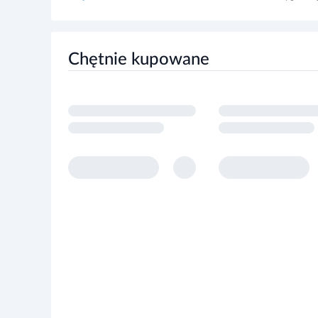
ma kremową konsystencję, która ułatwia równomierne
Chętnie kupowane
otula włosy subtelnym, charakterystycznym zapachem
zawiera wysoki udział składników pochodzenia natural
Stosowanie produktu
Jako odżywka
: nałóż produkt od połowy długości włosów
następnie spłucz. W przypadku kontaktu z oczami przepłu
Jako produkt bez spłukiwania:
nałóż niewielką ilość na o
fryzurę, podkreśl skręt, zdefiniuj loki. Nie spłukuj.
Informacje o bezpieczeństwie
Unikaj kontaktu z oczami. W przypadku kontaktu z ocz
Tylko do użytku zewnętrznego.
Nie stosuj w przypadku nadwrażliwości na jakikolwiek 
Przechowuj poza zasięgiem dzieci.