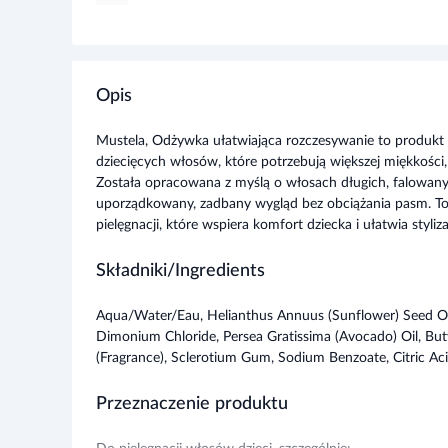
Opis
Mustela, Odżywka ułatwiająca rozczesywanie to produkt
dziecięcych włosów, które potrzebują większej miękkości,
Została opracowana z myślą o włosach długich, falowan
uporządkowany, zadbany wygląd bez obciążania pasm. To
pielęgnacji, które wspiera komfort dziecka i ułatwia styl
Składniki/Ingredients
Aqua/Water/Eau, Helianthus Annuus (Sunflower) Seed Oil, 
Dimonium Chloride, Persea Gratissima (Avocado) Oil, Bu
(Fragrance), Sclerotium Gum, Sodium Benzoate, Citric Aci
Przeznaczenie produktu
Do pielęgnacji włosów dzieci, szczególnie:
długich,