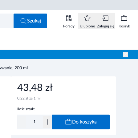
43,48 zł
Do koszyka
Szukaj
Porady
Ulubione
Zaloguj się
Koszyk
ywanie, 200 ml
43,48 zł
0,22 zł za 1 ml
Ilość sztuk:
Do koszyka