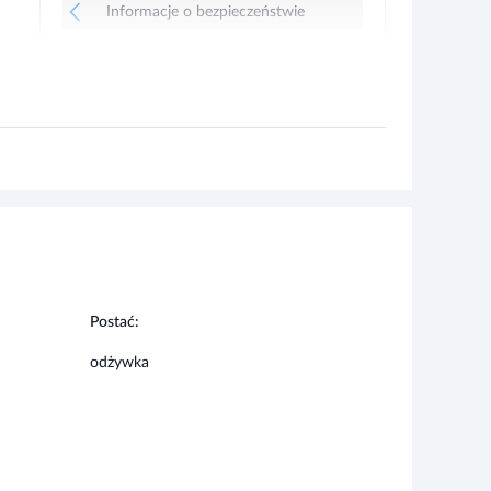
Postać:
odżywka