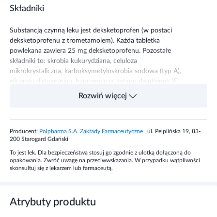
Składniki
Substancją czynną leku jest deksketoprofen (w postaci
deksketoprofenu z trometamolem). Każda tabletka
powlekana zawiera 25 mg deksketoprofenu. Pozostałe
składniki to: skrobia kukurydziana, celuloza
mikrokrystaliczna, karboksymetyloskrobia sodowa (typ A),
glicerolu distearynian, hypromeloza, tytanu dwutlenek (E
171), makrogol/PEG 400.
Rozwiń więcej
Dawkowanie
Producent:
Polpharma S.A. Zakłady Farmaceutyczne
, ul. Pelplińska 19, 83-
Dawka leku Metafen Dexketoprofen zależy od typu,
200 Starogard Gdański
ciężkości, stopnia zaawansowania i czasu trwania bólu u
To jest lek. Dla bezpieczeństwa stosuj go zgodnie z ulotką dołączoną do
pacjenta, zwykle wynosi pół tabletki (12,5 mg) co 4 – 6
opakowania. Zwróć uwagę na przeciwwskazania. W przypadku wątpliwości
godzin lub 1 tabletka (25 mg) co 8 godzin. Jednak nie
skonsultuj się z lekarzem lub farmaceutą.
więcej niż 3 tabletki na dobę (75 mg).
Działanie
Atrybuty produktu