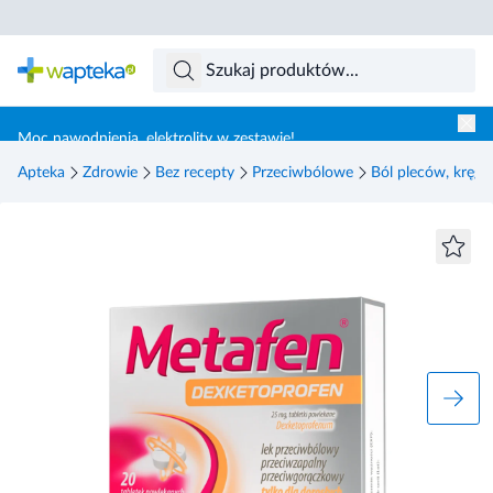
Skocz do treści głównej
Moc nawodnienia, elektrolity w zestawie!
Apteka
Zdrowie
Bez recepty
Przeciwbólowe
Ból pleców, kręgo