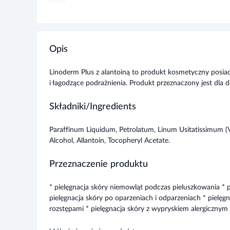
Opis
Linoderm Plus z alantoiną to produkt kosmetyczny posiada
i łagodzące podrażnienia. Produkt przeznaczony jest dla do
Składniki/Ingredients
Paraffinum Liquidum, Petrolatum, Linum Usitatissimum (V
Alcohol, Allantoin, Tocopheryl Acetate.
Przeznaczenie produktu
* pielęgnacja skóry niemowląt podczas pieluszkowania * p
pielęgnacja skóry po oparzeniach i odparzeniach * pielęgn
rozstępami * pielęgnacja skóry z wypryskiem alergicznym
Właściwości produktu