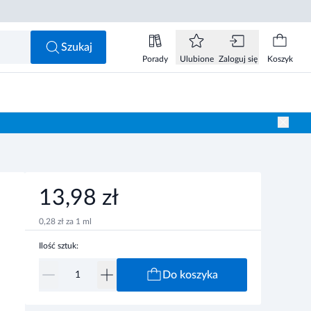
13,98 zł
Do koszyka
Szukaj
Porady
Ulubione
Zaloguj się
Koszyk
13,98 zł
0,28 zł za 1 ml
Ilość sztuk:
Do koszyka