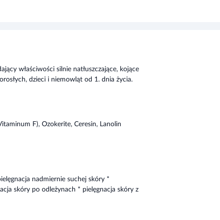
jący właściwości silnie natłuszczające, kojące
rosłych, dzieci i niemowląt od 1. dnia życia.
itaminum F), Ozokerite, Ceresin, Lanolin
ielęgnacja nadmiernie suchej skóry *
acja skóry po odleżynach * pielęgnacja skóry z