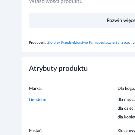
Maść kosmetyczna pomaga wygładzić i uelastycznić skórę
Rozwiń więce
natłuszczenia i nawilżenia. Dodatkowo przyspiesza odbu
Stosowanie produktu
Producent:
Ziołolek Przedsiębiorstwo Farmaceutyczne Sp. z o.o.
, 
Nanieść na skórę i wmasować.
Informacje o bezpieczeństwie
Atrybuty produktu
Przebadany dermatologicznie. Nie zawiera kompozycji z
Marka:
Dla kogo
Linoderm
dla mężc
dla dzieci
dla kobie
Postać:
Kluczowy
maść
Alantoina