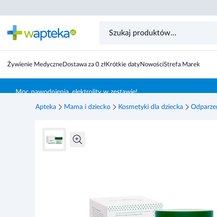
Linoderm Plus z alantoiną 50 ml
Żywienie Medyczne
Dostawa za 0 zł
Krótkie daty
Nowości
Strefa Marek
Skocz do treści głównej
Moc nawodnienia, elektrolity w zestawie!
Apteka
Mama i dziecko
Kosmetyki dla dziecka
Odparze