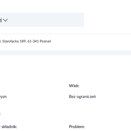
, przyczynia się do właściwego utrzymania
j
dowę naskórka.
ul. Starołęcka 189, 61-341 Poznań
apachowej i konserwantów.
:
Wiek:
zyzn
Bez ograniczeń
t
 składnik:
Problem:
Odparzenia