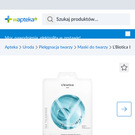
Skocz do treści głównej
Moc nawodnienia, elektrolity w zestawie!
Apteka
Uroda
Pielęgnacja twarzy
Maski do twarzy
L'Biotica Li