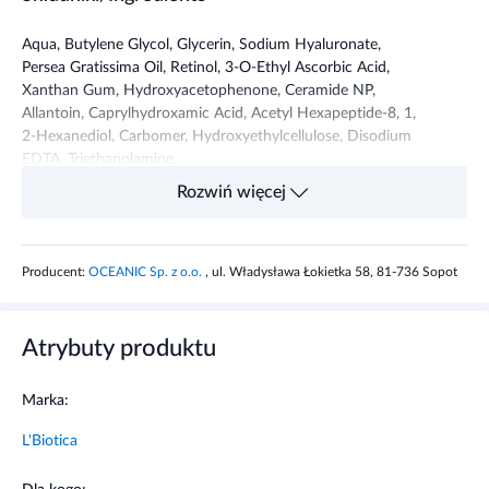
Aqua, Butylene Glycol, Glycerin, Sodium Hyaluronate,
Persea Gratissima Oil, Retinol, 3-O-Ethyl Ascorbic Acid,
Xanthan Gum, Hydroxyacetophenone, Ceramide NP,
Allantoin, Caprylhydroxamic Acid, Acetyl Hexapeptide-8, 1,
2-Hexanediol, Carbomer, Hydroxyethylcellulose, Disodium
EDTA, Triethanolamine.
Rozwiń więcej
Przeznaczenie produktu
Nawilżająca Maska do twarzy L'biotica przeznaczona jest dla
Producent:
OCEANIC Sp. z o.o.
, ul. Władysława Łokietka 58, 81-736 Sopot
skóry dojrzałej, odwodnionej, z widocznymi oznakami
starzenia.
Atrybuty produktu
Właściwości produktu
Marka:
Maska wygładza, regeneruje i nawilża skórę. Ponad to działa
ujędrniająco, uelastyczniająco i zmiękczająco. Produkt
L'Biotica
sprawia, że zmarszczki są mniej widoczne. Główne składniki
aktywne: lift-3-boosting complex (wygładzają i liftingują),