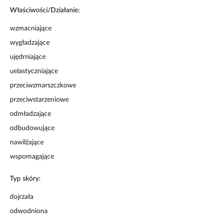
Trzymać poza zasięgiem dzieci.
Właściwości/Działanie:
Przechowywać w temperaturze pokojowej, w suchym,
chłodnym i ciemnym miejscu.
wzmacniające
wygładzające
ujędrniające
uelastyczniające
przeciwzmarszczkowe
przeciwstarzeniowe
odmładzające
odbudowujące
nawilżające
wspomagające
Typ skóry:
dojrzała
odwodniona