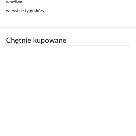
wrażliwa
Nie stosować w przypadku nadwrażliwości na którykolwiek
wszystkie typy skóry
składnik produktu.
Chętnie kupowane