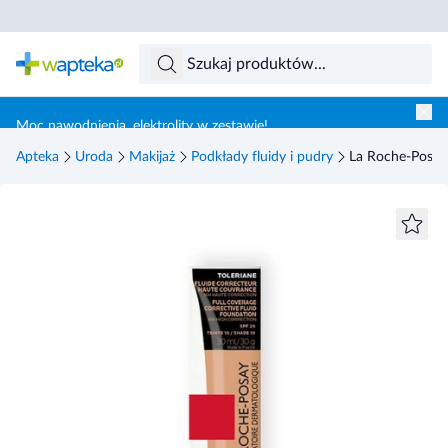
Skocz do treści głównej
Moc nawodnienia, elektrolity w zestawie!
Apteka
Uroda
Makijaż
Podkłady fluidy i pudry
La Roche-Posay 