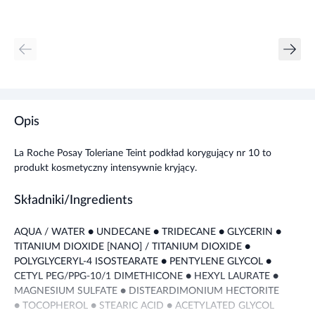
Opis
La Roche Posay Toleriane Teint podkład korygujący nr 10 to
produkt kosmetyczny intensywnie kryjący.
Składniki/Ingredients
AQUA / WATER ● UNDECANE ● TRIDECANE ● GLYCERIN ●
TITANIUM DIOXIDE [NANO] / TITANIUM DIOXIDE ●
POLYGLYCERYL-4 ISOSTEARATE ● PENTYLENE GLYCOL ●
CETYL PEG/PPG-10/1 DIMETHICONE ● HEXYL LAURATE ●
MAGNESIUM SULFATE ● DISTEARDIMONIUM HECTORITE
● TOCOPHEROL ● STEARIC ACID ● ACETYLATED GLYCOL