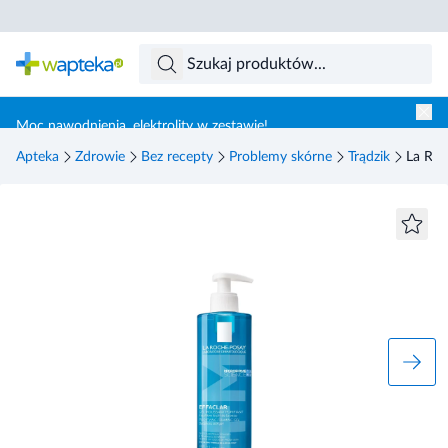
Skocz do treści głównej
Moc nawodnienia, elektrolity w zestawie!
Apteka
Zdrowie
Bez recepty
Problemy skórne
Trądzik
La Roc