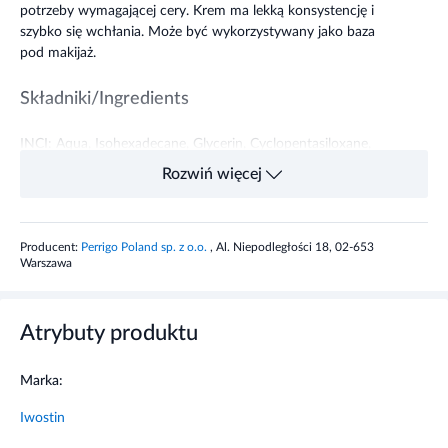
potrzeby wymagającej cery. Krem ma lekką konsystencję i
szybko się wchłania. Może być wykorzystywany jako baza
pod makijaż.
Składniki/Ingredients
INCI: Aqua, Isohexadecane, Glycerin, Cyclopentasiloxane,
Glyceryl Stearate, Dicaprylyl Carbonate, Aluminum Starch
Rozwiń więcej
Octenylsuccinate, Cyclohexasiloxane, PEG-100 Stearate,
Pentaerythrityl Distearate, Glyceryl Stearate SE, Cetearyl
Alcohol, Propylene Glycol, Hexamidine Diisethionate, Pistacia
Producent:
Perrigo Poland sp. z o.o.
, Al. Niepodległości 18, 02-653
Lentiscus Gum, Lecithin, Sodium Hyaluronate, Saccharide
Warszawa
Isomerate, Retinyl Palmitate, Lactic Acid, Glycolic Acid, Malic
Acid, Salicylic Acid, Polyacrylate-33, Polyisobutene, Zinc PCA,
Phenoxyethanol, Allantoin, Xanthan Gum, Triethanolamine,
Atrybuty produktu
Polysorbate 20, Alcohol, Ethylhexylglycerin, PEG-8,
Tocopherol, Ascorbyl Palmitate, Ascorbic Acid, Citric Acid,
Disodium EDTA, PArfum, Sorbitan Isostearate, Arachis
Marka:
Hypohawa (Peanut) Oil.
Iwostin
Przeznaczenie produktu