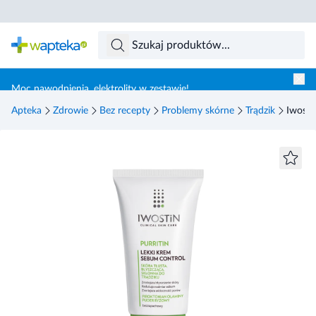
Skocz do treści głównej
Moc nawodnienia, elektrolity w zestawie!
Apteka
Zdrowie
Bez recepty
Problemy skórne
Trądzik
Iwosti