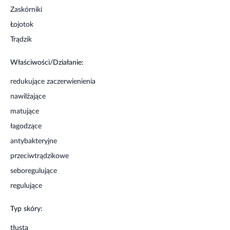
Informacje o bezpieczeństwie
Zaskórniki
Łojotok
Unikać kontaktu z oczami. Nie stosować w przypadku
uczulenia na którykolwiek składnik produktu.
Trądzik
Właściwości/Działanie:
redukujące zaczerwienienia
nawilżające
matujące
łagodzące
antybakteryjne
przeciwtrądzikowe
seboregulujące
regulujące
Typ skóry:
tłusta