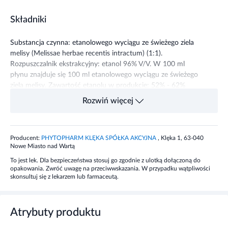
Składniki
Substancja czynna: etanolowego wyciągu ze świeżego ziela
melisy (Melissae herbae recentis intractum) (1:1).
Rozpuszczalnik ekstrakcyjny: etanol 96% V/V. W 100 ml
płynu znajduje się 100 ml etanolowego wyciągu ze świeżego
ziela melisy. Zawartość etanolu w produkcie: 52% - 62%
(V/V).
Rozwiń więcej
Dawkowanie
Producent:
PHYTOPHARM KLĘKA SPÓŁKA AKCYJNA
, Klęka 1, 63-040
Dorośli, młodzież od 12 lat i osoby starsze: jeżeli lekarz nie
Nowe Miasto nad Wartą
zaleci inaczej przyjmować lek 3 razy dziennie po 2,5-5 ml
To jest lek. Dla bezpieczeństwa stosuj go zgodnie z ulotką dołączoną do
preparatu rozcieńczonego w niewielkiej ilości płynu. W
opakowania. Zwróć uwagę na przeciwwskazania. W przypadku wątpliwości
przypadku wrażenia, że działanie leku jest za mocne lub za
skonsultuj się z lekarzem lub farmaceutą.
słabe, należy zwrócić się do lekarza lub farmaceuty.
Działanie
Atrybuty produktu