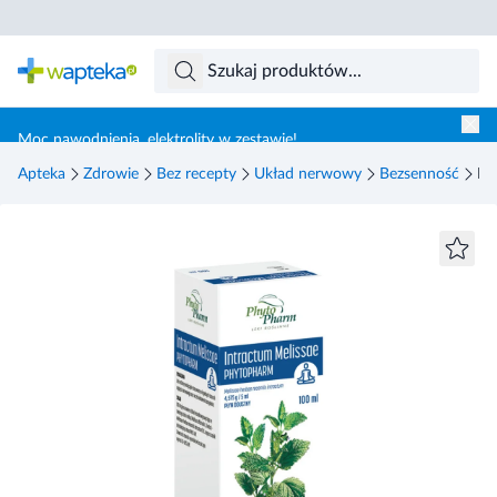
Skocz do treści głównej
Moc nawodnienia, elektrolity w zestawie!
Apteka
Zdrowie
Bez recepty
Układ nerwowy
Bezsenność
In