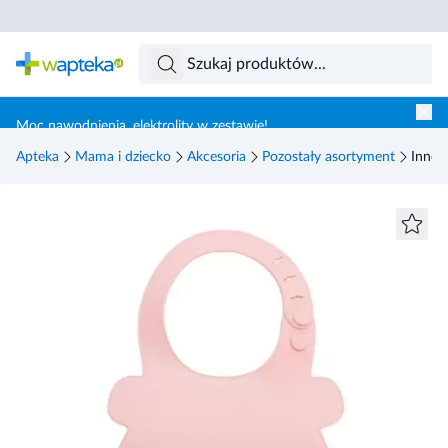
Skocz do treści głównej
Moc nawodnienia, elektrolity w zestawie!
Apteka
Mama i dziecko
Akcesoria
Pozostały asortyment
InnoG