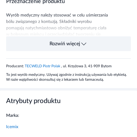
Przeznaczenie produktu
Wyrób medyczny należy stosować w celu uśmierzania
bólu związanego z kontuzją. Składniki wyrobu
pomagają natychmiastowo obniżyć temperaturę ciała
w bolesnym miejscu i przeciwdziałać tworzeniu się
krwiaków oraz sińców.
Rozwiń więcej
Produkt jest odpowiedni do stosowania w terapii
kriogenicznej pod nadzorem lekarza.
Producent:
TECWELD Piotr Polak
, ul. Krzyżowa 3, 41-909 Bytom
Sposób użycia wyrobu medycznego
To jest wyrób medyczny. Używaj zgodnie z instrukcją używania lub etykietą.
W razie wątpliwości skonsultuj się z lekarzem lub farmaceutą.
Spryskać wahadłowym ruchem z odległości 20 cm
kontuzjowane miejsce, nie dopuszczając do pojawienia
Atrybuty produktu
się białego nalotu. Czynność ponawiać aż do
zmrożenia tkanki. Nie stosować na otwarte rany i
błony śluzowe.
Marka:
Icemix
Zawartość opakowania