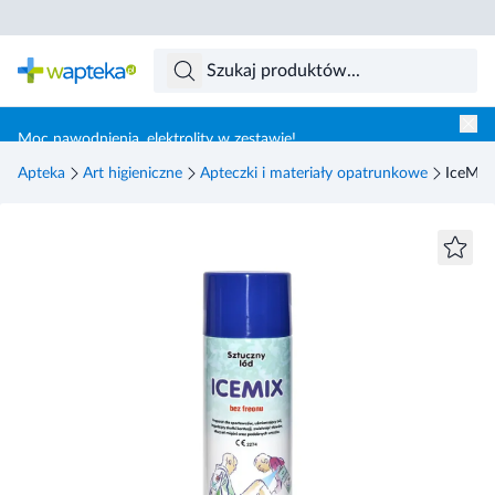
Skocz do treści głównej
Moc nawodnienia, elektrolity w zestawie!
Apteka
Art higieniczne
Apteczki i materiały opatrunkowe
IceMix