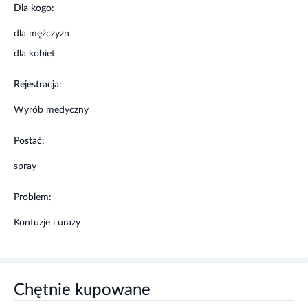
Dla kogo:
400 ml
dla mężczyzn
Ostrzeżenia i środki ostrożności
dla kobiet
Nie należy przekraczać zalecanej dawki. Jeżeli
Rejestracja:
dolegliwości nie ustępują po 7 dniach należy
skonsultować się z lekarzem.
Wyrób medyczny
Nie należy stosować produktu po upływie terminu
ważności zamieszczonego na opakowaniu.
Postać:
Nie zaleca się stosowania preparatu u dzieci.
Przechowywać w miejscu niewidocznym i
spray
niedostępnym dla dzieci.
Nie stosować u osób uczulonych na którykolwiek
Problem:
składnik produktu.
Kobiety w ciąży lub karmiące piersią przed
Kontuzje i urazy
zastosowaniem powinny skonsultować się z
lekarzem lub farmaceutą.
Chętnie kupowane