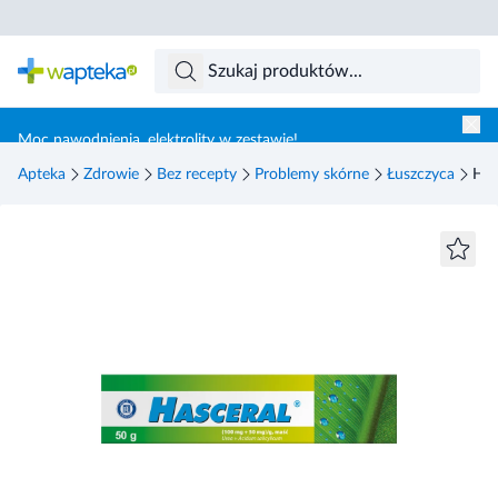
Skocz do treści głównej
Moc nawodnienia, elektrolity w zestawie!
Apteka
Zdrowie
Bez recepty
Problemy skórne
Łuszczyca
Has