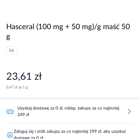
Hasceral (100 mg + 50 mg)/g maść 50
g
lek
23,61 zł
0,47 zł za 1 g
Uzyskaj dostawę za 0 zł, robiąc zakupy za co najmniej
249 zł
Zaloguj się i zrób zakupy za co najmniej 199 zł, aby uzyskać
dostawę za 0 zł