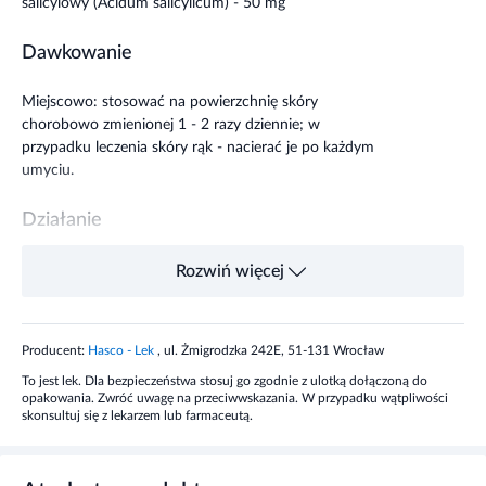
salicylowy (Acidum salicylicum) - 50 mg
Dawkowanie
Miejscowo: stosować na powierzchnię skóry
chorobowo zmienionej 1 - 2 razy dziennie; w
przypadku leczenia skóry rąk - nacierać je po każdym
umyciu.
Działanie
Preparat o działaniu miejscowym keratolitycznym.
Rozwiń więcej
Mocznik wpływa na zatrzymanie wody w warstwie
rogowej naskórka przez co zwiększa wchłanialność
kwasu salicylowego, ułatwiając usunięcie
Producent:
Hasco - Lek
, ul. Żmigrodzka 242E, 51-131 Wrocław
zrogowaciałego naskórka.
To jest lek. Dla bezpieczeństwa stosuj go zgodnie z ulotką dołączoną do
opakowania. Zwróć uwagę na przeciwwskazania. W przypadku wątpliwości
skonsultuj się z lekarzem lub farmaceutą.
Wskazania
Łuszczyca, łupież czerwony mieszkowy, rybia łuska,