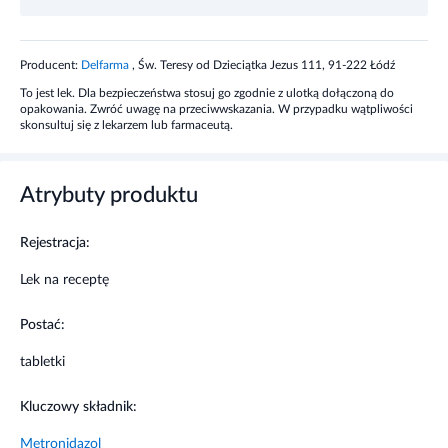
Niekiedy objawy podrażnienia błony śluzowej pochwy i
warg sromowych, pieczenie, zaczerwienienie, świąd
sromu, nadmierna suchość pochwy.
Producent:
Delfarma
, Św. Teresy od Dzieciątka Jezus 111, 91-222 Łódź
To jest lek. Dla bezpieczeństwa stosuj go zgodnie z ulotką dołączoną do
Ostrzeżenia i środki ostrożności
opakowania. Zwróć uwagę na przeciwwskazania. W przypadku wątpliwości
skonsultuj się z lekarzem lub farmaceutą.
To jest lek. Dla bezpieczeństwa stosuj go zgodnie z ulotką
dołączoną do opakowania. Nie przekraczaj maksymalnej
dawki leku. W przypadku wątpliwości skonsultuj się z
Atrybuty produktu
lekarzem lub farmaceutą.
Rejestracja:
Stosowanie innych leków
Lek na receptę
Gdy stosujesz miejscowo preparaty zawierające związki
jodu i metali o podobnym mechanizmie działania.
Postać:
tabletki
Ciąża i karmienie piersią
Kluczowy składnik:
Jeśli jesteś lub przypuszczasz, że jesteś w ciąży, a także
gdy karmisz piersią. Ciąża i okres karmienia piersią są
Metronidazol