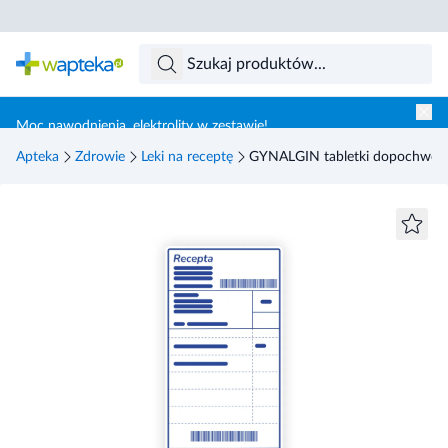
Skocz do treści głównej
Moc nawodnienia, elektrolity w zestawie!
Apteka
Zdrowie
Leki na receptę
GYNALGIN tabletki dopochwowe