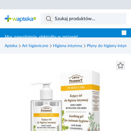
Skocz do treści głównej
Moc nawodnienia, elektrolity w zestawie!
Apteka
Art higieniczne
Higiena intymna
Płyny do higieny intymn