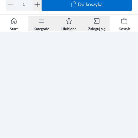
Do koszyka
Start
Kategorie
Ulubione
Zaloguj się
Koszyk
Informacje
Zezwolenie
Regulamin Sklepu
Polityka Prywatności sklepu