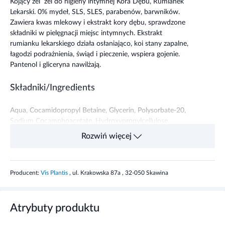
Kojący żel żel do higieny intymnej Kora Dębu, Rumianek
Lekarski. 0% mydeł, SLS, SLES, parabenów, barwników.
Zawiera kwas mlekowy i ekstrakt kory dębu, sprawdzone
składniki w pielęgnacji miejsc intymnych. Ekstrakt
rumianku lekarskiego działa osłaniająco, koi stany zapalne,
łagodzi podrażnienia, świąd i pieczenie, wspiera gojenie.
Pantenol i gliceryna nawilżają.
Składniki/Ingredients
Aqua, Cocamidopropyl Betaine, Glycerin, Polysorbate-20,
Sodium Cocamphoacetate, Hydroxypropylcellulose,
Coco-Glucoside, Chamomilla Recutita Flower Extract,
Rozwiń więcej
Panthenol, Lactic Acid, Glyceryl Oleate, Quercus Petraea
Extract, Parfum, Propylene Glycol, Disodium EDTA,
DMDM Hydratoin, Iodopropynyl Butylcarbamate.
Producent:
Vis Plantis
, ul. Krakowska 87a , 32-050 Skawina
Przeznaczenie produktu
Atrybuty produktu
Produkt przeznaczony do codziennej higieny miejsc
intymnych.