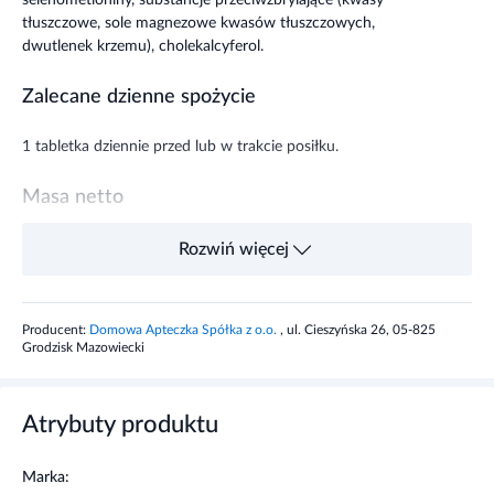
selenometioniny, substancje przeciwzbrylające (kwasy
tłuszczowe, sole magnezowe kwasów tłuszczowych,
dwutlenek krzemu), cholekalcyferol.
Zalecane dzienne spożycie
1 tabletka dziennie przed lub w trakcie posiłku.
Masa netto
18 g
Rozwiń więcej
Ostrzeżenia dotyczące bezpieczeństwa
Producent:
Domowa Apteczka Spółka z o.o.
, ul. Cieszyńska 26, 05-825
Nie należy przekraczać zalecanej dziennej porcji.
Grodzisk Mazowiecki
Suplement diety nie może być stosowany jako
substytut (zamiennik) zróżnicowanej diety.
Suplement diety jest środkiem spożywczym,
Atrybuty produktu
którego celem jest uzupełnienie normalnej diety.
Suplement diety nie ma właściwości leczniczych.
Marka:
Dla utrzymania prawidłowego stanu zdrowia należy