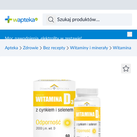
Skocz do treści głównej
Moc nawodnienia, elektrolity w zestawie!
Apteka
Zdrowie
Bez recepty
Witaminy i minerały
Witamina D