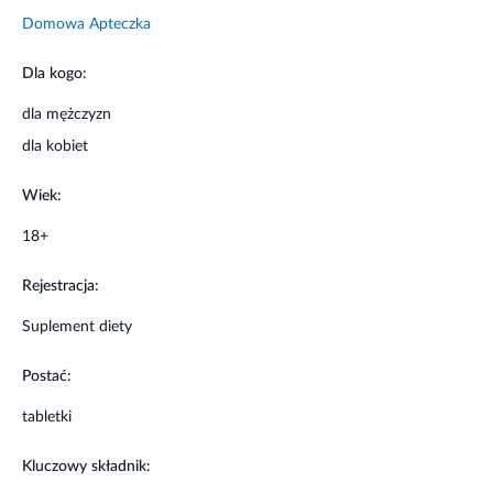
stosować zróżnicowaną dietę i prowadzić zdrowy
Domowa Apteczka
tryb życia.
Przechowywać w temperaturze pokojowej.
Dla kogo:
Przechowywać w sposób niedostępny dla małych
dzieci
dla mężczyzn
dla kobiet
Wiek:
18+
Rejestracja:
Suplement diety
Postać:
tabletki
Kluczowy składnik: