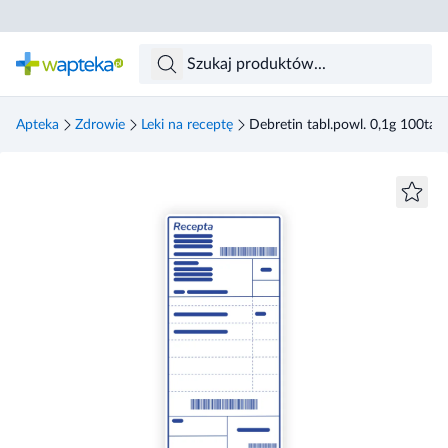
Skocz do treści głównej
Apteka
Zdrowie
Leki na receptę
Debretin tabl.powl. 0,1g 100tabl