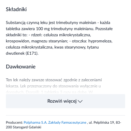
Składniki
Substancją czynną leku jest trimebutyny maleinian - każda
tabletka zawiera 100 mg trimebutyny maleinianu. Pozostałe
składniki to: - rdzeń: celuloza mikrokrystaliczna,
krospowidon, magnezu stearynian; - otoczka: hypromeloza,
celuloza mikrokrystaliczna, kwas stearynowy, tytanu
dwutlenek (E171).
Dawkowanie
Ten lek należy zawsze stosować zgodnie z zaleceniami
lekarza. Lek przeznaczony do stosowania wyłącznie u
dorosłych. Dorośli: 1 tabletka 3 razy na dobę. W
wyjątkowych przypadkach dawkę można zwiększyć do 6
Rozwiń więcej
tabletek na dobę w dawkach podzielonych.
Działanie
Producent:
Polpharma S.A. Zakłady Farmaceutyczne
, ul. Pelplińska 19, 83-
200 Starogard Gdański