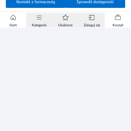
Kontakt z farmaceutą
Sprawdź dostępność
Start
Kategorie
Ulubione
Zaloguj się
Koszyk
Informacje
Zezwolenie
Regulamin Sklepu
Polityka Prywatności sklepu
Zużyty sprzęt elektryczny i elektroniczny