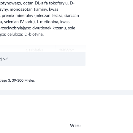
zeciwzbrylające: dwutlenek krzemu, sole
a: celuloza; D-biotyna.
1 tabletka
%RWS*
j
150 mg
---
1500 mg
---
skiego 3, 39-300 Mielec
10,5 mg
---
50 mg
---
35 mg
---
75 mg
---
:
Wiek:
450 mg
---
zyzn
18+
3,5 mg
25%
t
2,5 mg
25%