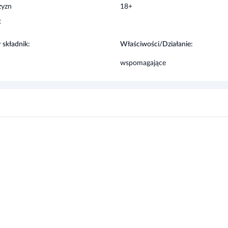
 składnik:
Właściwości/Działanie:
0,5 mg
25%
wspomagające
0,25 mg
25%
37,5 µg
25%
13,75 µg
50%
20 mg
25%
4 mg
25%
3 mg
25%
13,8 mg
25%
0,35 mg
25%
0,35 mg
25%
0,275 mg
25%
50 µg
25%