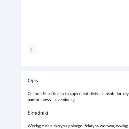
Opis
Colfarm Maxi Krzem to suplement diety dla osób dorosły
pantotenowy i krzemionkę.
Składniki
Wyciąg z ziela skrzypu polnego, żelatyna wołowa, wyciąg
premix witaminowy (kwas L-askorbinowy, amid kwasu nik
pantotenian wapnia, ryboflawina, chlorowodorek pirydo
pteroilomonoglutaminowy, D-biotyna, cyjanokobalamina), 
cynku, siarczan manganu, siarczan miedzi (II), jodek potas