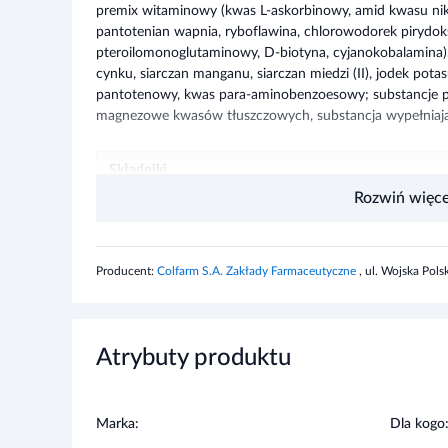
pantotenowy, kwas para-aminobenzoesowy; substancje pr
magnezowe kwasów tłuszczowych, substancja wypełniając
Składniki
Rozwiń więce
Wyciąg z ziela skrzypu polnego
w przeliczeniu na suszone ziele skrzypu polnego
Producent:
Colfarm S.A. Zakłady Farmaceutyczne
, ul. Wojska Pol
zawierający krzemionkę
Wyciąg z pędów bambusa
Atrybuty produktu
zawierający krzemionkę
Wyciąg z ziela pokrzywy
Marka:
Dla kogo
w przeliczeniu na suszone ziele pokrzywy
Colfarm
dla mężc
Żelazo
dla kobie
Cynk