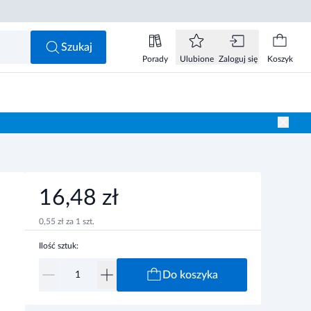
16,48 zł
Do koszyka
Szukaj
Porady
Ulubione
Zaloguj się
Koszyk
16,48 zł
0,55 zł za 1 szt.
Ilość sztuk:
Do koszyka