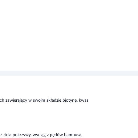
ch zawierający w swoim składzie biotynę, kwas
 z ziela pokrzywy, wyciąg z pędów bambusa,
otynowego, octan DL-alfa tokoferylu, D-
ksyny, monoazotan tiaminy, kwas
premix mineralny (mleczan żelaza, siarczan
u, selenian IV sodu), L-metionina, kwas