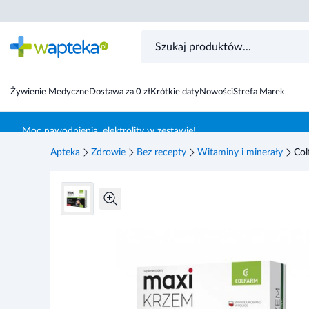
Colfarm Maxi Krzem, kapsułki, 30 sztuk
Żywienie Medyczne
Dostawa za 0 zł
Krótkie daty
Nowości
Strefa Marek
Skocz do treści głównej
Moc nawodnienia, elektrolity w zestawie!
Apteka
Zdrowie
Bez recepty
Witaminy i minerały
Col